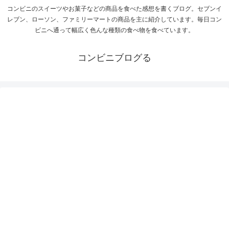
コンビニのスイーツやお菓子などの商品を食べた感想を書くブログ。セブンイ
レブン、ローソン、ファミリーマートの商品を主に紹介しています。毎日コン
ビニへ通って幅広く色んな種類の食べ物を食べています。
コンビニブログる