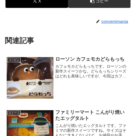
X
コピー
convenimania
関連記事
ローソン カフェモカどらもっち
コンビニ
カフェモカどらもっちです。ローソンの
新作スイーツかな。どらもっちシリーズ
はどれも美味しいですが、今回はカフェ
オレバージョンですね。カフェモカどら
もっち中身もぎっしり入っています。カ
フェモカどらもっちの中真ん中の濃い部
分が見えます。カフェモカ...
ファミリーマート こんがり焼い
スイーツ
たエッグタルト
こんがり焼いたエッグタルトです。ファ
ミマの新作スイーツですね。サイズはそ
んなに大きくないけど、お値段がお手頃