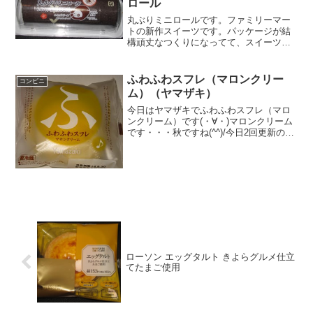
ロール
丸ぶりミニロールです。ファミリーマー
トの新作スイーツです。パッケージが結
構頑丈なつくりになってて、スイーツっ
ぽさはないのですが、お手軽スイーツな
感じで悪くないです。個人的にはパッケ
ージで美味しさを感じることが出来なか
ふわふわスフレ（マロンクリー
コンビニ
ったのは残念ですが食べて...
ム）（ヤマザキ）
今日はヤマザキでふわふわスフレ（マロ
ンクリーム）です(・∀・)マロンクリーム
です・・・秋ですね(^^)/今日2回更新の2
回目カロリーはちょっと高いかな(^^)/中
は(^^)食べた評価値段 １０８円おい
しさ ★★★☆☆食感
★★★☆☆...
ローソン エッグタルト きよらグルメ仕立
てたまご使用