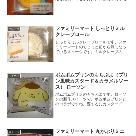
価格だったので、つい手に取ってしまい
ました。こんがり焼いているからか、タ
ルトが固めかな。こんがり焼いたエッグ
タルトこんがり焼きアピー...
ファミリーマート しっとりミル
クレープ
クレープロール
しっとりミルクレープロールです。ファ
ミリーマートのちょっと前から気になっ
ているスイーツです。ミルクレープのロ
ールケーキ版ですね。しっとりミルクレ
ープロール多層になってて美味しそうで
す。しっとりミルクレープロールしっか
りクリーム入っています。...
ポムポムプリンのもちぷよ（プリ
スイーツ
ン風味カスタード＆カラメルソー
ス） ローソン
ポムポムプリンのもちぷよです。ローソ
ンの新作スイーツで、ポムポムプリンと
のコラボですね。要するにカスタード系
のもちぷよになります。ポムポムプリン
自体がもちぷよみたいなので違和感はな
いのかな！？この、ポムポムプリンのも
ちぷよは、中はプリン風味...
ファミリーマート 丸かぶりミニ
スイーツ