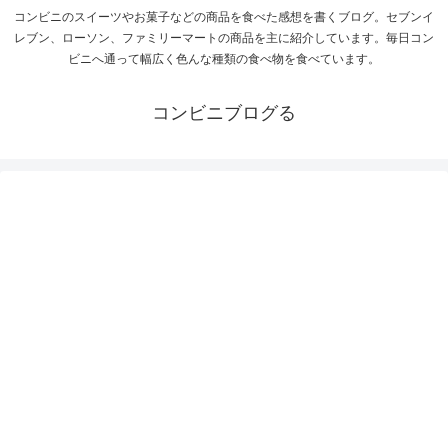
コンビニのスイーツやお菓子などの商品を食べた感想を書くブログ。セブンイ
レブン、ローソン、ファミリーマートの商品を主に紹介しています。毎日コン
ビニへ通って幅広く色んな種類の食べ物を食べています。
コンビニブログる