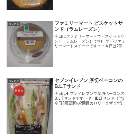
感じ＾＾食べた感想牛焼飯ということで
すが、見た目で...
ファミリーマート ビスケットサ
コンビニ
ンド（ラムレーズン）
今日はファミリーマートでビスケットサ
ンド（ラムレーズン）です(・∀・)ファミ
リーマートスイーツです＾＾今日は2回更
新の2回目ビスケットの間にラムレーズン
クリーム^^レーズン＾＾食べた感想ファ
ミリーマートで購入したビスケットサン
ドのラムレーズ...
セブンイレブン 厚切ベーコンの
コンビニ
B.L.Tサンド
今日はセブンイレブンで厚切ベーコンの
B.L.Tサンドです(・∀・)BLTサンド（^^)/
今日2回更新の2回目カロリーまずまず(^^)
具たっぷり(^^)食べた評価値段 ３４
０円おいしさ ★★★★☆食感
★★★★☆量 ★★★☆☆...