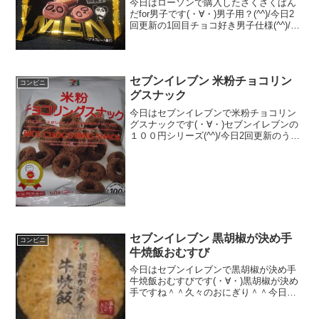
今日はローソンで購入したさくさくぱん
だfor男子です(・∀・)男子用？(^^)/今日2
回更新の1回目チョコ好き男子仕様(^^)/黒
い＾＾食べた評価値段 １０８円お
いしさ ★★★★☆食感
★★★★☆量 ★☆☆☆☆ カロ
リー ２...
セブンイレブン 米粉チョコリン
コンビニ
グスナック
今日はセブンイレブンで米粉チョコリン
グスナックです(・∀・)セブンイレブンの
１００円シリーズ(^^)/今日2回更新のうち
2回目米粉分カロリーは低いのかな(^^)和
(^^)食べた評価値段 １００円おいし
さ ★★★★☆食感 ★★★★☆
量...
セブンイレブン 黒胡椒が決め手
コンビニ
牛焼飯おむすび
今日はセブンイレブンで黒胡椒が決め手
牛焼飯おむすびです(・∀・)黒胡椒が決め
手ですね＾＾久々のおにぎり＾＾今日は2
回更新の2回目最近カロリーが側面に記載
があって確認忘れました＾＾中はこんな