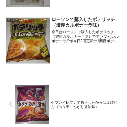
ローソンで購入したポテリッチ
コンビニ
（濃厚カルボナーラ味）
今日はローソンで購入したポテリッチ
（濃厚カルボナーラ味）です(・∀・)カル
ボナーラ(^^)/今日2回更新の1回目ポテリ
ッチ(^^)厚切りですね(^^)食べた評価値
段 １５１円おいしさ ★★★★☆
食感 ★★★★☆量
★★★☆☆...
セブンイレブンで購入したかっぱえびせ
ん（ホタテこんがり醤油味）