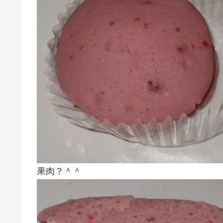
果肉？＾＾