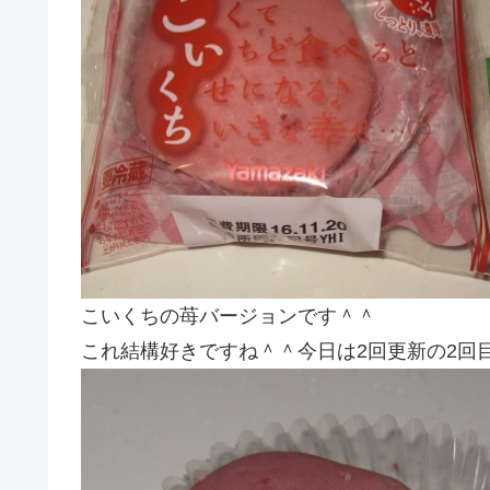
こいくちの苺バージョンです＾＾
これ結構好きですね＾＾今日は2回更新の2回