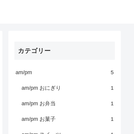
カテゴリー
am/pm
5
am/pm おにぎり
1
am/pm お弁当
1
am/pm お菓子
1