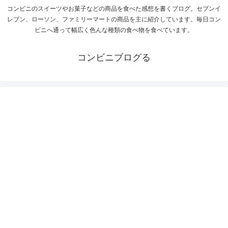
コンビニのスイーツやお菓子などの商品を食べた感想を書くブログ。セブンイ
レブン、ローソン、ファミリーマートの商品を主に紹介しています。毎日コン
ビニへ通って幅広く色んな種類の食べ物を食べています。
コンビニブログる