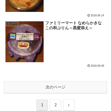
2018.06.14
ファミリーマート なめらかきな
スイーツ
この和ぷりん～黒蜜添え～
2018.06.09
次のページ
次
1
2