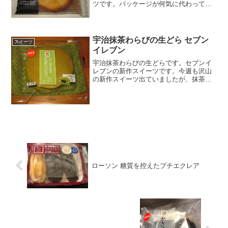
ツです。パッケージが何気に代わってお
り、しかもファミマカフェという名前が
組み込まれています。以前はスイーツだ
けだったような気がしていますね。発酵
バターを使ったこだわりの...
宇治抹茶わらびの生どら セブン
スイーツ
イレブン
宇治抹茶わらびの生どらです。セブンイ
レブンの新作スイーツです。今週も沢山
の新作スイーツ出ていましたが、抹茶系
のスイーツが多かったですかね。宇治抹
茶わらび餅が中に挟まっています宇治抹
茶わらびの生どらですが、抹茶のどら焼
き生地に、抹茶味のわらび...
ローソン 糖質を控えたプチエクレア