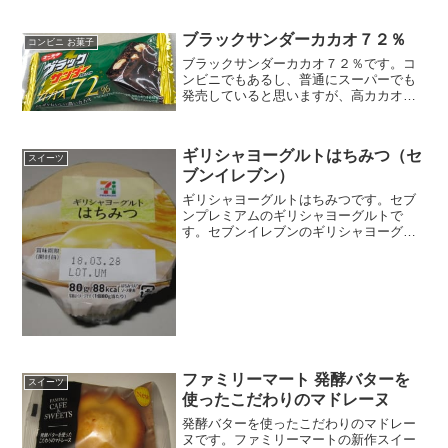
爽溶けチーズテリーヌレアチーズケーキ
ですね。爽溶けチーズテリーヌの中思っ
ブラックサンダーカカオ７２％
たよりも糖質低いんですね...
コンビニ お菓子
ブラックサンダーカカオ７２％です。コ
ンビニでもあるし、普通にスーパーでも
発売していると思いますが、高カカオの
ブラックサンダーです。ブラックサンダ
ーカカオ７２％ブラックサンダーは色々
な種類のが発売されますね。カロリーは
ギリシャヨーグルトはちみつ（セ
こんなもんかな。ブラック...
スイーツ
ブンイレブン）
ギリシャヨーグルトはちみつです。セブ
ンプレミアムのギリシャヨーグルトで
す。セブンイレブンのギリシャヨーグル
トは少しだけネットリ感が控えめな印象
がありますギリシャヨーグルトはちみつ
ですが、上にはちみつソースがのってい
て、下はギリシャヨーグルト...
ファミリーマート 発酵バターを
スイーツ
使ったこだわりのマドレーヌ
発酵バターを使ったこだわりのマドレー
ヌです。ファミリーマートの新作スイー