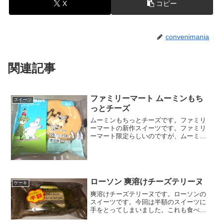
X
コピー
convenimania
関連記事
ファミリーマート ムーミンもち
スイーツ
っとチーズ
ムーミンもちっとチーズです。ファミリ
ーマートの新作スイーツです。ファミリ
ーマート限定らしいのですが、ムーミン
パッケージ可愛いですね。ムーミンもち
っとチーズにょろにょろの焼き印ありま
す。ムーミンもちっとチーズの中中はち
ょっと固形チックなクリー...
ローソン 爽溶けチーズテリーヌ
ケーキ
爽溶けチーズテリーヌです。ローソンの
スイーツです。今回は半額のスイーツに
手をとってしまいました。これも食べた
かったので安く食べれて嬉しいですね。