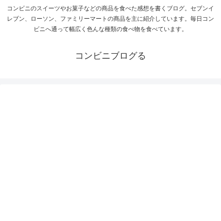
コンビニのスイーツやお菓子などの商品を食べた感想を書くブログ。セブンイ
レブン、ローソン、ファミリーマートの商品を主に紹介しています。毎日コン
ビニへ通って幅広く色んな種類の食べ物を食べています。
コンビニブログる