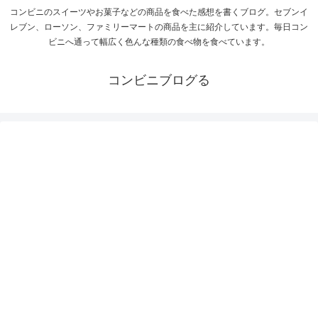
コンビニのスイーツやお菓子などの商品を食べた感想を書くブログ。セブンイ
レブン、ローソン、ファミリーマートの商品を主に紹介しています。毎日コン
ビニへ通って幅広く色んな種類の食べ物を食べています。
コンビニブログる