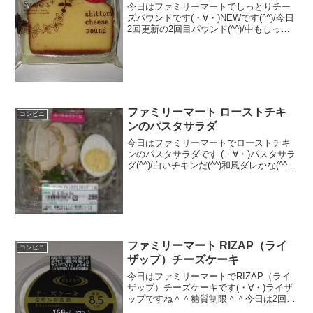
今日はファミリーマートでしっとりチー
ズパウンドです(・∀・)NEWです(^^)/今日
2回更新の2回目パウンド(^^)/中もしっと
り(^^)食べた評価値段 １１０円おい
しさ ★★★★☆食感 ★★★★☆
量 ★★☆☆☆ カロリー ...
ファミリーマート ローストチキ
コンビニ
ンのパスタサラダ
今日はファミリーマートでローストチキ
ンのパスタサラダです (・∀・)パスタサラ
ダ(^^)/白いチキンだ(^^)和風ダレかな(^^)
食べた評価値段 ２９８円おいし
さ ★★★★☆食感 ★★★☆☆
量 ★★★☆☆ カロリー ３８
４K...
ファミリーマート RIZAP（ライ
コンビニ
ザップ）チーズケーキ
今日はファミリーマートでRIZAP（ライ
ザップ）チーズケーキです(・∀・)ライザ
ップですね＾＾糖質制限＾＾今日は2回更
新の2回目真っ白＾＾中も＾＾