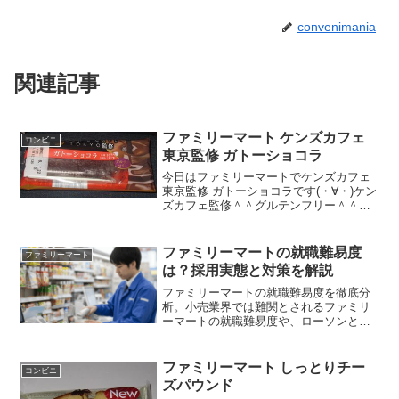
convenimania
関連記事
ファミリーマート ケンズカフェ
コンビニ
東京監修 ガトーショコラ
今日はファミリーマートでケンズカフェ
東京監修 ガトーショコラです(・∀・)ケン
ズカフェ監修＾＾グルテンフリー＾＾今
日は2回更新の2回目カロリーは普通＾＾
めっちゃチョコ＾＾食べた感想ファミリ
ーマートでケンズカフェ東京監修のガト
ファミリーマートの就職難易度
ファミリーマート
ーショコラが発売...
は？採用実態と対策を解説
ファミリーマートの就職難易度を徹底分
析。小売業界では難関とされるファミリ
ーマートの就職難易度や、ローソンとの
倍率比較、採用大学、選考対策（SPI・
ES）を解説します。「激務」の噂やSV
職の実態、高い平均年収とのトレードオ
ファミリーマート しっとりチー
コンビニ
フまで、入社後のリアルな情報を知りた
ズパウンド
い方は必見です。