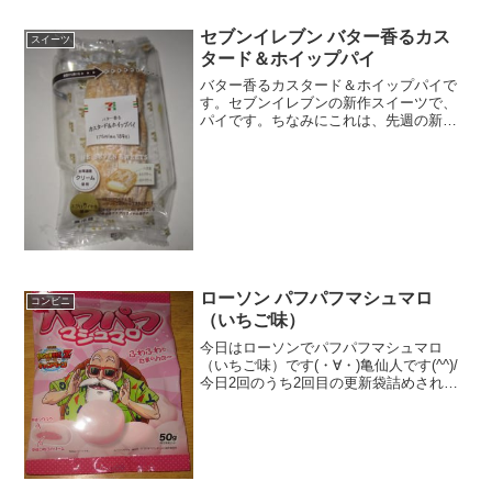
ロリーを詳しく紹介します。セブンイレ
ブンのチョコミントが売ってない時の対
セブンイレブン バター香るカス
スイーツ
処法や他社比較も必見。チョコミン党な
タード＆ホイップパイ
ら見逃せない情報をまとめました。
バター香るカスタード＆ホイップパイで
す。セブンイレブンの新作スイーツで、
パイです。ちなみにこれは、先週の新作
ですね。エグロワイヤル使用のカスター
ドクリームが入っています。バター香る
カスタード＆ホイップパイタマゴは全部
エグロワイヤルですね。。...
ローソン パフパフマシュマロ
コンビニ
（いちご味）
今日はローソンでパフパフマシュマロ
（いちご味）です(・∀・)亀仙人です(^^)/
今日2回のうち2回目の更新袋詰めされて
います(^^)中にクリーム(^^)食べた評価値
段 １４８円おいしさ ★★★☆☆
食感 ★★★☆☆量
★★☆☆...