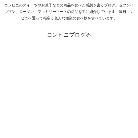
コンビニのスイーツやお菓子などの商品を食べた感想を書くブログ。セブンイ
レブン、ローソン、ファミリーマートの商品を主に紹介しています。毎日コン
ビニへ通って幅広く色んな種類の食べ物を食べています。
コンビニブログる