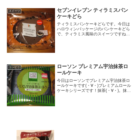
セブンイレブン ティラミスパン
スイーツ
ケーキどら
ティラミスパンケーキどらです。今日は
ハロウィンパッケージのパンケーキどら
で、ティラミス風味のスイーツですね。
ハロウィンっぽさとしては色だけです
ね。ティラミスパンケーキどら新発売で
すね。カロリーは普通かな。ティラミス
パンケーキどらの中コーヒー...
ローソン プレミアム宇治抹茶ロ
コンビニ
ールケーキ
今日はローソンでプレミアム宇治抹茶ロ
ールケーキです(・∀・)プレミアムロール
ケーキシリーズです！抹茶(・∀・)。抹茶
色(^-^)/1食べた評価値段 １８０円お
いしさ ★★★☆☆食感
★★★★☆量 ★★★☆☆ カロ
リー ２７２...