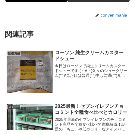
convenimania
関連記事
ローソン 純生クリームカスター
コンビニ
ドシュー
今日はローソンで純生クリームカスター
ドシューです (・∀・)久々のシュークリー
ム(^^)/見た目は普通(^^)中も普通(^^)食べ
た評価値段 １０５円おいしさ
★★★★☆食感 ★★★☆☆
量 ★★★☆☆ カロリー １９
５Kｃａ...
2025最新！セブンイレブンチョ
スイーツ
コミント全種食べ比べとカロリー
2025年最新のセブンイレブンのチョコミ
ント商品を全種食べ比べて徹底解説！話
題の「もこ」や低カロリーなアイスバ
ー、地域限定サンドまで、新作の味とカ