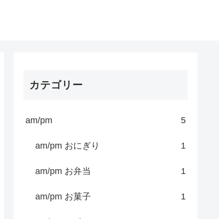
カテゴリー
am/pm
5
am/pm おにぎり
1
am/pm お弁当
1
am/pm お菓子
1