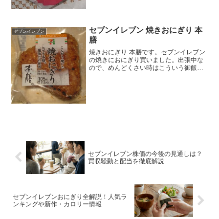
セブンイレブン 焼きおにぎり 本
セブンイレブン
膳
焼きおにぎり 本膳です。セブンイレブン
の焼きにおにぎり買いました。出張中な
ので、めんどくさい時はこういう御飯に
なっちゃったります。焼きおにぎり 本膳
本膳はどこかのお店なのかな。うるち米
なのでモチモチしています。焼きおにぎ
り 本膳の中砂糖醤油...
セブンイレブン株価の今後の見通しは？
買収騒動と配当を徹底解説
セブンイレブンおにぎり全解説！人気ラ
ンキングや新作・カロリー情報