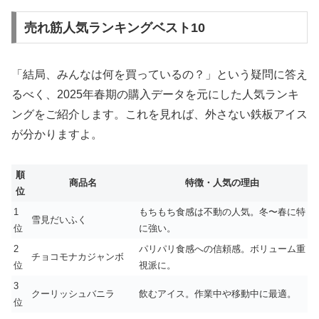
売れ筋人気ランキングベスト10
「結局、みんなは何を買っているの？」という疑問に答え
るべく、2025年春期の購入データを元にした人気ランキ
ングをご紹介します。これを見れば、外さない鉄板アイス
が分かりますよ。
順
商品名
特徴・人気の理由
位
1
もちもち食感は不動の人気。冬〜春に特
雪見だいふく
位
に強い。
2
パリパリ食感への信頼感。ボリューム重
チョコモナカジャンボ
位
視派に。
3
クーリッシュバニラ
飲むアイス。作業中や移動中に最適。
位