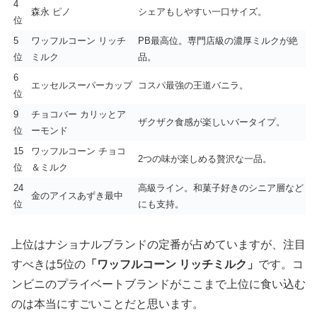
4
森永 ピノ
シェアもしやすい一口サイズ。
位
5
ワッフルコーン リッチ
PB最高位。専門店級の濃厚ミルクが絶
位
ミルク
品。
6
エッセルスーパーカップ
コスパ最強の王道バニラ。
位
9
チョコバー カリッとア
ザクザク食感が楽しいバータイプ。
位
ーモンド
15
ワッフルコーン チョコ
2つの味が楽しめる贅沢な一品。
位
＆ミルク
24
高級ライン。和菓子好きのシニア層など
金のアイスあずき最中
位
にも支持。
上位はナショナルブランドの定番が占めていますが、注目
すべきは5位の
「ワッフルコーン リッチミルク」
です。コ
ンビニのプライベートブランドがここまで上位に食い込む
のは本当にすごいことだと思います。