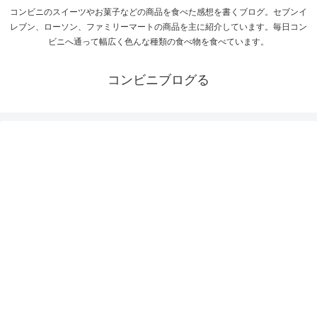
コンビニのスイーツやお菓子などの商品を食べた感想を書くブログ。セブンイ
レブン、ローソン、ファミリーマートの商品を主に紹介しています。毎日コン
ビニへ通って幅広く色んな種類の食べ物を食べています。
コンビニブログる