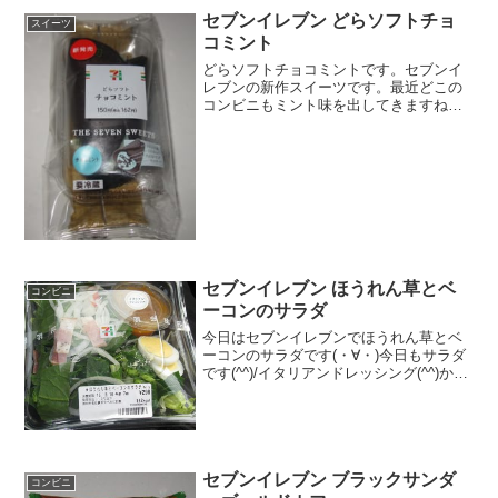
セブンイレブン どらソフトチョ
スイーツ
コミント
どらソフトチョコミントです。セブンイ
レブンの新作スイーツです。最近どこの
コンビニもミント味を出してきますね。
正直ミント味は、人気が分かれると思っ
ているので、売り上げ的にはどうなんだ
ろうかとちょっと思ってしまいます。ニ
ッチまではいかないですが...
セブンイレブン ほうれん草とベ
コンビニ
ーコンのサラダ
今日はセブンイレブンでほうれん草とベ
ーコンのサラダです(・∀・)今日もサラダ
です(^^)/イタリアンドレッシング(^^)かけ
て見ました(^^)食べた評価値段 ２９
８円おいしさ ★★★☆☆食感
★★★☆☆量 ★★★☆☆ カロ
リ...
セブンイレブン ブラックサンダ
コンビニ