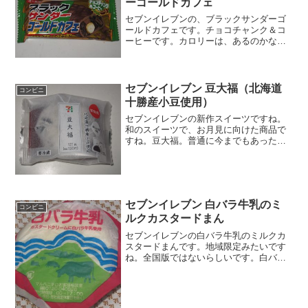
ーゴールドカフェ
セブンイレブンの、ブラックサンダーゴ
ールドカフェです。チョコチャンク＆コ
ーヒーです。カロリーは、あるのかな。
チョコチャンクです。食べた感想セブン
イレブン限定の、ブラックサンダーゴー
ルドカフェです。ブラックサンダー系は
セブンイレブン限定が多い...
セブンイレブン 豆大福（北海道
コンビニ
十勝産小豆使用）
セブンイレブンの新作スイーツですね。
和のスイーツで、お月見に向けた商品で
すね。豆大福。普通に今までもあったと
思いますが、懲りずに紹介します。豆大
福（北海道十勝産小豆使用）十勝産あず
きですね。カロリーはサイズの割には高
い気がします。餅の厚みが...
セブンイレブン 白バラ牛乳のミ
コンビニ
ルクカスタードまん
セブンイレブンの白バラ牛乳のミルクカ
スタードまんです。地域限定みたいです
ね。全国版ではないらしいです。白バラ
牛乳はまろやかで美味しい牛乳の印象。
白バラ牛乳のミルクカスタードまん普通
の餡まんとかに見えます。ちゃんとお客
様相談室まで記載がある＾...