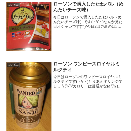
ローソンで購入したたねバル（め
コンビニ
んたいチーズ味）
今日はローソンで購入したたねバル（め
んたいチーズ味）です(・∀・)なんか見た
目オシャレです(^^)/今日2回更新の1回目
亀田製菓(^^)/見た目はカキピーだな(^^)食
べた評価値段 １０８円おいしさ
★★★★☆食感 ★★★☆☆
量 ...
ローソン ワンピースロイヤルミ
コンビニ
ルクティ
今日はローソンのワンピースロイヤルミ
ルクティです(・∀・)とりあえずサンジで
しょう(^-^)/カロリーは普通かな(≧▽≦)見
た目は普通(≧▽≦)食べた評価値段
１６８円おいしさ ★★★☆☆食
感 ★★★☆☆量
★★★☆☆ カロ...