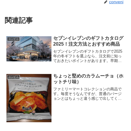
conveni
関連記事
セブンイレブンのギフトカタログ
コンビニ
2025！注文方法とおすすめ商品
セブンイレブンのギフトカタログで2025
年の冬ギフトを選ぶなら、注文前に知っ
ておきたいポイントがあります。早期割
引の期限や店頭とネット注文の違い、送
料のルールを詳しく解説しました。セブ
ンイレブンのギフトカタログ限定の
ちょっと堅めのカラムーチョ（ホ
コンビニ
「雅」やセブンプレミアムなど、おすす
ットチリ味）
め商品情報も満載です。賢く活用して最
適な贈り物を届けましょう。
ファミリーマートコレクションの商品で
す。毎度そうなんですが、普通のバージ
ョンとはちょっと違う感じで出してくる
ので、つい手にとってしまいます。これ
はカラムーチョなんですが、ちょっと堅
め仕様になっています。ちょっと堅めの
カラムーチョ（ホットチリ...