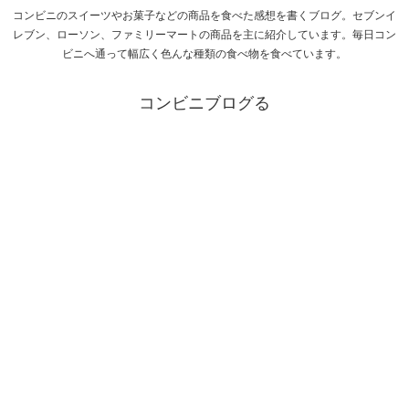
コンビニのスイーツやお菓子などの商品を食べた感想を書くブログ。セブンイ
レブン、ローソン、ファミリーマートの商品を主に紹介しています。毎日コン
ビニへ通って幅広く色んな種類の食べ物を食べています。
コンビニブログる