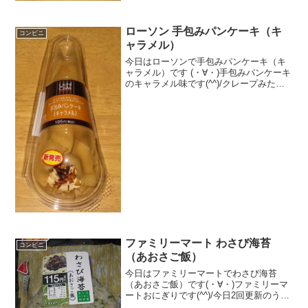
ローソン 手包みパンケーキ（キ
コンビニ
ャラメル）
今日はローソンで手包みパンケーキ（キ
ャラメル）です (・∀・)手包みパンケーキ
のキャラメル味です(^^)/クレープみたい
です(^^)中はクリームだけ♪食べた評価値
段 １９５円おいしさ ★★★☆☆
食感 ★★★☆☆量
★★★☆☆...
ファミリーマート わさび海苔
コンビニ
（あおさご飯）
今日はファミリーマートでわさび海苔
（あおさご飯）です(・∀・)ファミリーマ
ートおにぎりです(^^)/今日2回更新のうち
1回目わさびいっぱいあります(^^)茎(^^)食