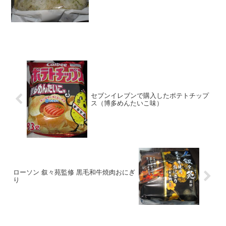
べた評価値段 １１５円おいしさ
★★★☆☆食感 ★★☆☆☆
量 ...
セブンイレブンで購入したポテトチップ
ス（博多めんたいこ味）
ローソン 叙々苑監修 黒毛和牛焼肉おにぎ
り