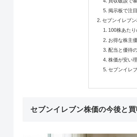
買収破談で
掲示板で注
セブンイレブン
100株あた
お得な株主
配当と優待
株価が安い理
セブンイレ
セブンイレブン株価の今後と買