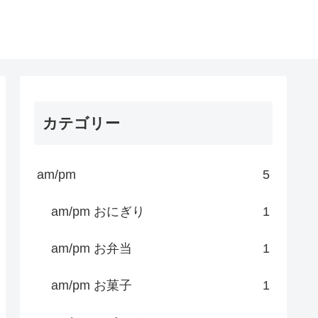
カテゴリー
am/pm
5
am/pm おにぎり
1
am/pm お弁当
1
am/pm お菓子
1