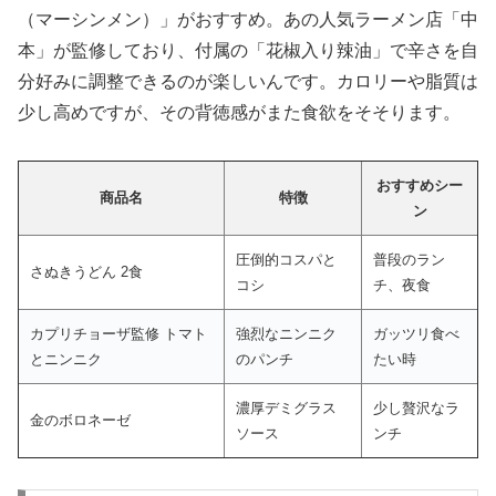
（マーシンメン）」
がおすすめ。あの人気ラーメン店「中
本」が監修しており、付属の「花椒入り辣油」で辛さを自
分好みに調整できるのが楽しいんです。カロリーや脂質は
少し高めですが、その背徳感がまた食欲をそそります。
おすすめシー
商品名
特徴
ン
圧倒的コスパと
普段のラン
さぬきうどん 2食
コシ
チ、夜食
カプリチョーザ監修 トマト
強烈なニンニク
ガッツリ食べ
とニンニク
のパンチ
たい時
濃厚デミグラス
少し贅沢なラ
金のボロネーゼ
ソース
ンチ