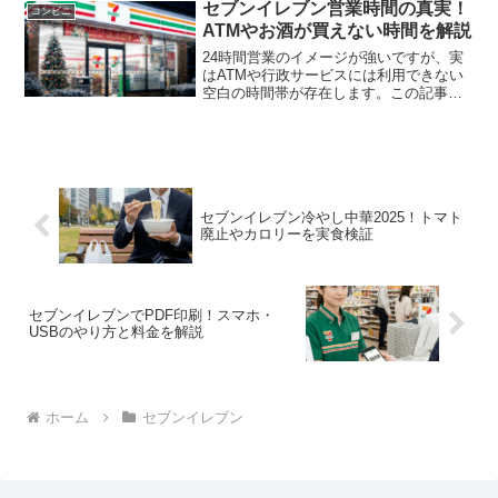
イレも完備。ATMやタバコ販売など、ド
セブンイレブン営業時間の真実！
コンビニ
ライブ休憩に役立つ設備や詳細な行き方
ATMやお酒が買えない時間を解説
を解説しています。
24時間営業のイメージが強いですが、実
はATMや行政サービスには利用できない
空白の時間帯が存在します。この記事で
は、セブンイレブンの営業時間に関する
意外な落とし穴や、深夜のお酒販売ルー
ルなどを徹底解説。セブンイレブンの営
業時間を正しく把握して活用しましょ
う。
セブンイレブン冷やし中華2025！トマト
廃止やカロリーを実食検証
セブンイレブンでPDF印刷！スマホ・
USBのやり方と料金を解説
ホーム
セブンイレブン