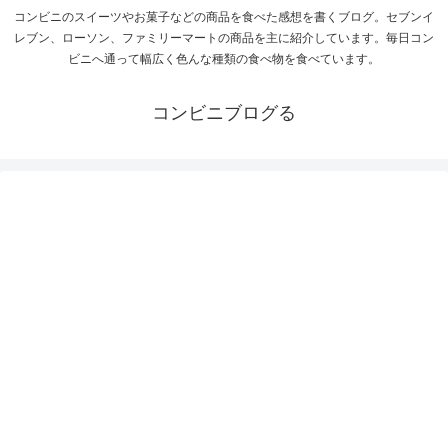
コンビニのスイーツやお菓子などの商品を食べた感想を書くブログ。セブンイ
レブン、ローソン、ファミリーマートの商品を主に紹介しています。毎日コン
ビニへ通って幅広く色んな種類の食べ物を食べています。
コンビニブログる