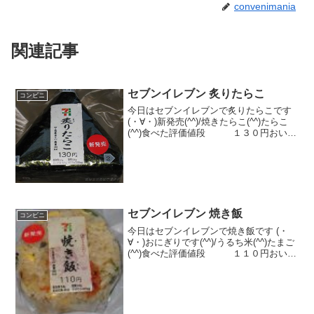
convenimania
関連記事
セブンイレブン 炙りたらこ
コンビニ
今日はセブンイレブンで炙りたらこです
(・∀・)新発売(^^)/焼きたらこ(^^)たらこ
(^^)食べた評価値段 １３０円おいし
さ ★★★☆☆食感 ★★★☆☆
量 ★★★☆☆ カロリー １６
４Kｃａｌ 脂質 ０.４ｇ評価
★...
セブンイレブン 焼き飯
コンビニ
今日はセブンイレブンで焼き飯です (・
∀・)おにぎりです(^^)/うるち米(^^)たまご
(^^)食べた評価値段 １１０円おいし
さ ★★☆☆☆食感 ★★☆☆☆
量 ★★★☆☆ カロリー ２５
０Kｃａｌ 脂質 ６.２ｇ評価
★...