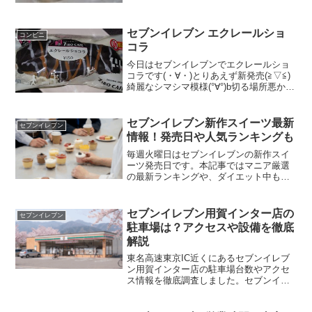
セブンイレブン エクレールショ
コンビニ
コラ
今日はセブンイレブンでエクレールショ
コラです(・∀・)とりあえず新発売(≧▽≦)
綺麗なシマシマ模様(°∀°)b切る場所悪かっ
たですね(・∀・)食べた評価値段 １
５０円おいしさ ★★★★☆食感
★★★☆☆量 ★★★☆☆ カロ
セブンイレブン新作スイーツ最新
セブンイレブン
リ...
情報！発売日や人気ランキングも
毎週火曜日はセブンイレブンの新作スイ
ーツ発売日です。本記事ではマニア厳選
の最新ランキングや、ダイエット中も安
心な低カロリー商品まで解説します。セ
ブンイレブンの新作スイーツを入手する
狙い目の時間やアイスコーナーの隠れた
セブンイレブン用賀インター店の
セブンイレブン
名品もチェックして、話題の美味しい商
駐車場は？アクセスや設備を徹底
品を逃さず楽しみましょう。
解説
東名高速東京IC近くにあるセブンイレブ
ン用賀インター店の駐車場台数やアクセ
ス情報を徹底調査しました。セブンイレ
ブン用賀インター店は7台分の無料駐車場
に加え、スムーズなレジ対応や綺麗なト