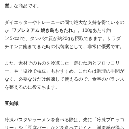
質」
な商品です。
ダイエッターやトレーニーの間で絶大な支持を得ているの
が
「7プレミアム 焼き鳥ももたれ」
。100gあたり約
145kcalで、タンパク質が約20gも摂取できます。サラダ
チキンに飽きてきた時の代替案として、非常に優秀です。
また、素材そのものを冷凍した
「鶏むね肉とブロッコリ
ー」
や「塩ゆで枝豆」もおすすめ。これらは調理の手間が
なく、必要な分だけ解凍して使えるので、食事のバランス
を整えるのに役立ちます。
豆知識
冷凍パスタやラーメンを食べる際は、先に「冷凍ブロッコ
リー」や「豆腐バー」などを食べておくと、満腹感が得ら