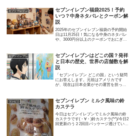
セブンイレブン福袋2025！予約
セブンイレブン
いつ？中身ネタバレとクーポン解
説
2025年のセブンイレブン福袋の予約開始
日は11月25日！気になる中身のネタバレ
や、3000円分以上のクーポンでおにぎり
やコーヒーがお得になる詳細を徹底解説
します。実質500円台で限定グッズが手に
入るセブンイレブン福袋のコスパ検証
セブンイレブンはどこの国？発祥
セブンイレブン
や、予約戦争を勝ち抜くコツを伝授。
と日本の歴史、世界の店舗数を解
SOU・SOUコラボや話題のキャラクター
説
くじ情報も網羅してお届けします。
「セブンイレブン どこの国」という疑問
にお答えします。元祖はアメリカです
が、現在は日本企業がその運営を担って
います。日本がなぜ米国本社を買収した
のか、世界で店舗が最も多い国はどこか
など、「セブンイレブン どこの国」に関
セブンイレブン ミルク風味の鈴
コンビニ
する歴史とグローバル戦略の全貌をこの
カステラ
記事で詳しく解説します。
今日はセブンイレブンでミルク風味の鈴
カステラです(・∀・)鈴カステラ(^^)/今日2
回更新のう２2回目パッケージ透けていま
す(^^)鈴(^^)食べた評価値段 １００
円おいしさ ★★★★☆食感