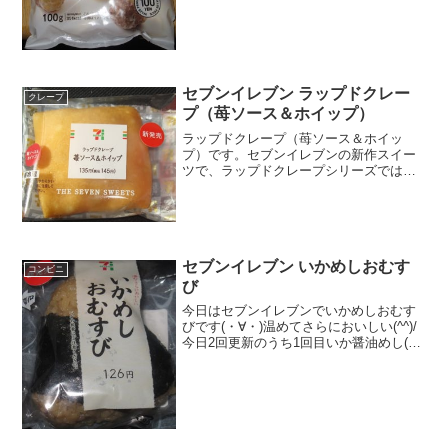
★★★☆☆量 ★★★☆☆ カロ
リ...
セブンイレブン ラップドクレー
クレープ
プ（苺ソース＆ホイップ）
ラップドクレープ（苺ソース＆ホイッ
プ）です。セブンイレブンの新作スイー
ツで、ラップドクレープシリーズではあ
りますが、ちょっと前にカスタードを紹
介した分の苺ソースバージョンです。ラ
ップドクレープ（苺ソース＆ホイップ）
お値段はお手頃価格なのかな...
セブンイレブン いかめしおむす
コンビニ
び
今日はセブンイレブンでいかめしおむす
びです(・∀・)温めてさらにおいしい(^^)/
今日2回更新のうち1回目いか醤油めし(^^)
いか！？(^^)食べた評価値段 １２６
円おいしさ ★★☆☆☆食感
★★★☆☆量 ★★★☆☆ カロ
リ...