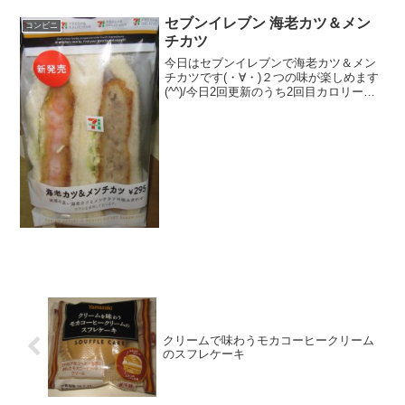
セブンイレブン 海老カツ＆メン
コンビニ
チカツ
今日はセブンイレブンで海老カツ＆メン
チカツです(・∀・)２つの味が楽しめます
(^^)/今日2回更新のうち2回目カロリーは
まずまず高いです(^^)良い厚みですね(^^)
食べた評価値段 ２９５円おいし
さ ★★★★☆食感 ★★★☆☆
量 ...
クリームで味わうモカコーヒークリーム
のスフレケーキ