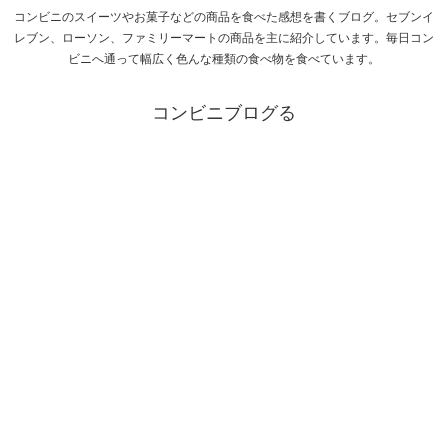
コンビニのスイーツやお菓子などの商品を食べた感想を書くブログ。セブンイ
レブン、ローソン、ファミリーマートの商品を主に紹介しています。毎日コン
ビニへ通って幅広く色んな種類の食べ物を食べています。
コンビニブログる