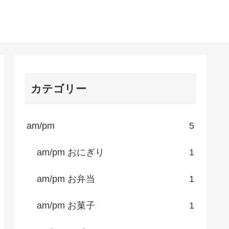
カテゴリー
am/pm
5
am/pm おにぎり
1
am/pm お弁当
1
am/pm お菓子
1