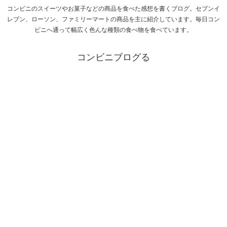
コンビニのスイーツやお菓子などの商品を食べた感想を書くブログ。セブンイ
レブン、ローソン、ファミリーマートの商品を主に紹介しています。毎日コン
ビニへ通って幅広く色んな種類の食べ物を食べています。
コンビニブログる