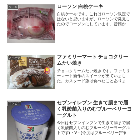
ローソン 白桃ケーキ
ケーキ
白桃ケーキです。これはローソン限定で
はないと思いますが、ローソンで発見し
たのでローソンにしています。昔懐かし
レモンケーキの白桃バージョンですね。
白桃ケーキ白桃色のパッケージです。カ
ロリーは結構あります。白桃ケーキの中
レモンの形してるんだけど...
ファミリーマート チョコクリー
スイーツ
ムたい焼き
チョコクリームたい焼きです。ファミリ
ーマート新作のスイーツが出ていまし
た。カスタード版は食べたことあります
が、チョコ版が今回発売されていたので
購入。チョコクリームたい焼きもちもち
生地。チョコクリームたい焼きの中尻尾
まできちんとクリーム入って...
セブンイレブン 生きて腸まで届
コンビニ
く乳酸菌入りのむブルーベリーヨ
ーグルト
今日はセブンイレブンで生きて腸まで届
く乳酸菌入りのむブルーベリーヨーグル
トです(・∀・)今度はブルーベリー(^^)/今
日2回更新のうち1回目乳酸菌(^^)泡が(^^)