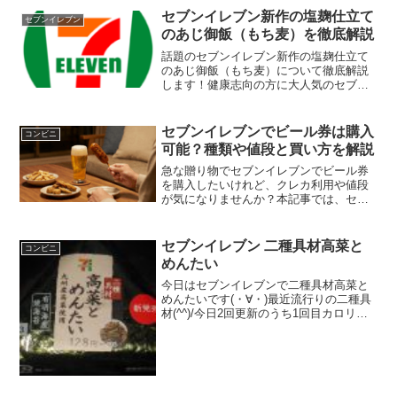
セブンイレブン新作の塩麹仕立て
セブンイレブン
のあじ御飯（もち麦）を徹底解説
話題のセブンイレブン新作の塩麹仕立て
のあじ御飯（もち麦）について徹底解説
します！健康志向の方に大人気のセブン
イレブン新作の塩麹仕立てのあじ御飯
（もち麦）は、驚きの低カロリーと低塩
分を実現しました。旨味たっぷりの味わ
セブンイレブンでビール券は購入
コンビニ
いや、もち麦の優れたダイエット効果な
可能？種類や値段と買い方を解説
ど、役立つ情報が満載です。
急な贈り物でセブンイレブンでビール券
を購入したいけれど、クレカ利用や値段
が気になりませんか？本記事では、セブ
ンイレブンでのビール券購入に関する支
払い方法や在庫確認のコツを徹底解説。
お釣りやラッピングなど、損をしないた
セブンイレブン 二種具材高菜と
コンビニ
めの必須ルールもあわせて確認しましょ
めんたい
う。
今日はセブンイレブンで二種具材高菜と
めんたいです(・∀・)最近流行りの二種具
材(^^)/今日2回更新のうち1回目カロリー
まずまず(^^)高菜とめんたい(^^)食べた評
価値段 １２８円おいしさ
★★★☆☆食感 ★★★☆☆
量 ★...