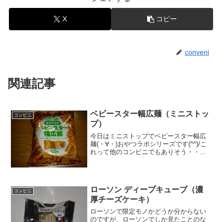
X
コピー
conveni
関連記事
ベビースター幅広麺（ミニストッ
コンビニ
プ）
今日はミニストップでベビースター幅広
麺(・∀・)おやつラボシリーズです(^^)/こ
れって他のコンビニでもありそう・・
(≧▽≦)食べた評価値段 １０５円お
いしさ ★★★☆☆食感
★★★★☆量 ★★★☆☆ カロ
リー ３２８Kｃａ...
ローソン ディープキューブ（濃
コンビニ
厚チーズケーキ）
ローソンで限定モノかどうか分からない
のですが、ローソンでしか見たことのな