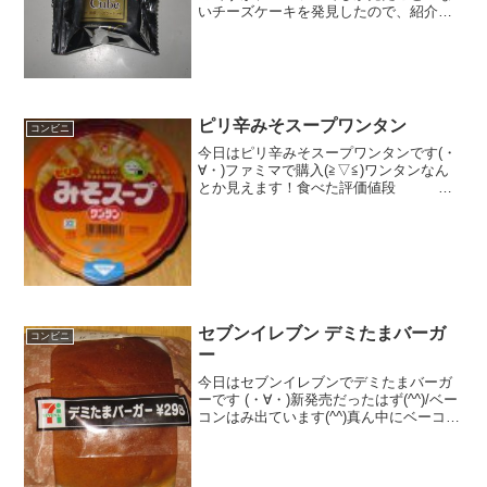
いチーズケーキを発見したので、紹介し
ておきます。Kiriチーズクリームを使用し
ているチーズケーキですね。ディープキ
ューブ（濃厚チーズケーキ）サイズはか
なり小さいですね。...
ピリ辛みそスープワンタン
コンビニ
今日はピリ辛みそスープワンタンです(・
∀・)ファミマで購入(≧▽≦)ワンタンなん
とか見えます！食べた評価値段 １
０５円おいしさ ★★★★★食感
★★★★☆量 ★★★☆☆ カロ
リー １４２Kｃａｌ評価
★★★★☆食べた感想...
セブンイレブン デミたまバーガ
コンビニ
ー
今日はセブンイレブンでデミたまバーガ
ーです (・∀・)新発売だったはず(^^)/ベー
コンはみ出ています(^^)真ん中にベーコン
は！？(^^)食べた評価値段 ２９８円
おいしさ ★★☆☆☆食感
★★★★☆量 ★★★★☆ カロ
リー...