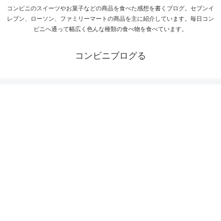
コンビニのスイーツやお菓子などの商品を食べた感想を書くブログ。セブンイ
レブン、ローソン、ファミリーマートの商品を主に紹介しています。毎日コン
ビニへ通って幅広く色んな種類の食べ物を食べています。
コンビニブログる