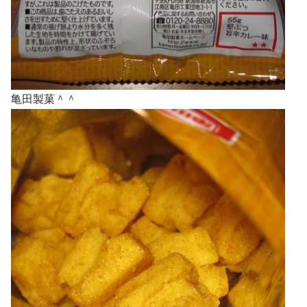
亀田製菓＾＾