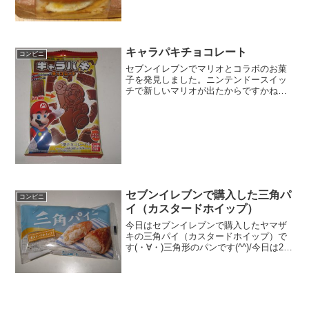
キャラパキチョコレート
コンビニ
セブンイレブンでマリオとコラボのお菓
子を発見しました。ニンテンドースイッ
チで新しいマリオが出たからですかね。
パキパキ型抜きみたいなチョコレートで
す。キャラパキチョコレート準チョコレ
ートです。レベル３が出てしまいました
＾＾難しそうだ。キャラパ...
セブンイレブンで購入した三角パ
コンビニ
イ（カスタードホイップ）
今日はセブンイレブンで購入したヤマザ
キの三角パイ（カスタードホイップ）で
す(・∀・)三角形のパンです(^^)/今日は2回
の更新1回目三角＾＾中＾＾食べた感想セ
ブンイレブンで購入した三角パイです！
夏っぽいパッケージで冷やして食べてオ
ーラが出て...