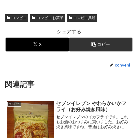
コンビニ
コンビニ お菓子
コンビニ共通
シェアする
X
コピー
conveni
関連記事
セブンイレブン やわらかいかフ
コンビニ
ライ（お好み焼き風味）
セブンイレブンのイカフライです。これ
もお酒のおつまみに買いました。お好み
焼き風味ですね。普通はお好み焼きにい
かフライが入っているんですが、逆です
ね。やわらかいかフライ（お好み焼き風