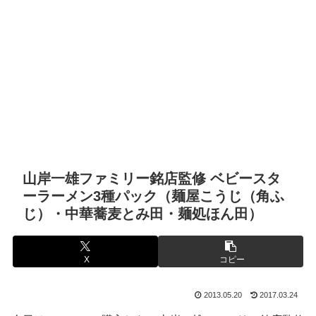
山岸一雄ファミリー銘店監修 ベビースタ
ーラーメン3種パック（麺屋こうじ（角ふ
じ）・中華蕎麦とみ田・麺処ほん田）
X
コピー
2013.05.20
2017.03.24