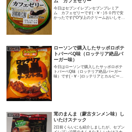
ム カフェゼリー
ク。
今日はセブンイレブンセブンプレミア
ム カフェゼリーです(・∀・)５０円で安
かったです(^O^)/上のクリームおいしそう
です(^-^)/食べた評価値段 ５０円お
いしさ ★★★★☆食感
★★★★☆量 ★★☆☆☆ カロ
リー ７７K...
ローソンで購入したサッポロポテ
コンビニ
トバーベQ味（ロッテリア絶品バ
ーガー味）
今日はローソンで購入したサッポロポテ
トバーベQ味（ロッテリア絶品バーガー
味）です(・∀・)ロッテリアとカルビーの
コラボですね＾＾バーベQ味だけど、バ
ーガー味なんですね＾＾今日は2回更新の
1回目チキン＆ビーフらしい＾＾見た目は
いつも通り＾＾食...
茸のまんま（蒙古タンメン味）し
コンビニ
いたけスナック
2日前くらいにも紹介しましたが、セブン
イレブンで茸のまんまなるしいたけスナ