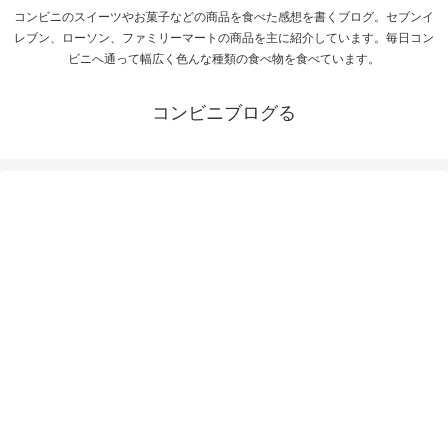
コンビニのスイーツやお菓子などの商品を食べた感想を書くブログ。セブンイ
レブン、ローソン、ファミリーマートの商品を主に紹介しています。毎日コン
ビニへ通って幅広く色んな種類の食べ物を食べています。
コンビニブログる