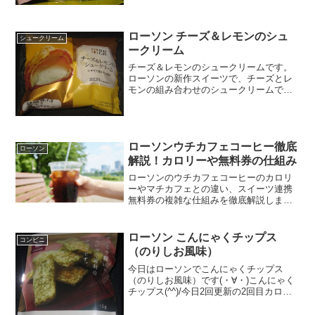
ローソン チーズ＆レモンのシュ
シュークリーム
ークリーム
チーズ＆レモンのシュークリームです。
ローソンの新作スイーツで、チーズとレ
モンの組み合わせのシュークリームで
す。でも、よくよく考えるとレアチーズ
ケーキとかは、レモン入っているから、
あんまり違和感がないというか、レモン
を協調する必要もないのかな...
ローソンウチカフェコーヒー徹底
ローソン
解説！カロリーや無料券の仕組み
ローソンのウチカフェコーヒーのカロリ
ーやマチカフェとの違い、スイーツ連携
無料券の複雑な仕組みを徹底解説しま
す。ダイエット中の方必見のカフェラテ
のホットとアイスの成分差や、イートイ
ンの税率ルールも網羅。ローソンのウチ
ローソン こんにゃくチップス
コンビニ
カフェコーヒーを賢くお得に楽しむため
（のりしお風味）
の情報をまとめましたので、ぜひ参考に
してください。
今日はローソンでこんにゃくチップス
（のりしお風味）です(・∀・)こんにゃく
チップス(^^)/今日2回更新の2回目カロリ
ー低い(^^)/見た目(^^)食べた評価値
段 １４８円おいしさ ★★★☆☆