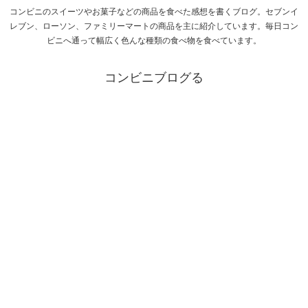
コンビニのスイーツやお菓子などの商品を食べた感想を書くブログ。セブンイ
レブン、ローソン、ファミリーマートの商品を主に紹介しています。毎日コン
ビニへ通って幅広く色んな種類の食べ物を食べています。
コンビニブログる