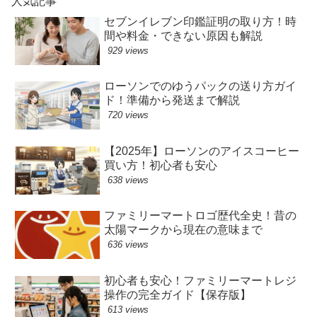
人気記事
セブンイレブン印鑑証明の取り方！時
間や料金・できない原因も解説
929 views
ローソンでのゆうパックの送り方ガイ
ド！準備から発送まで解説
720 views
【2025年】ローソンのアイスコーヒー
買い方！初心者も安心
638 views
ファミリーマートロゴ歴代全史！昔の
太陽マークから現在の意味まで
636 views
初心者も安心！ファミリーマートレジ
操作の完全ガイド【保存版】
613 views