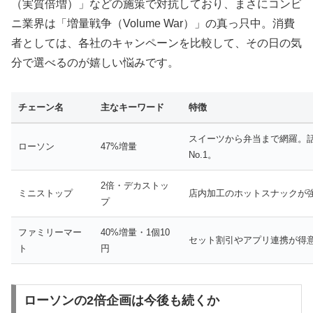
（実質倍増）」などの施策で対抗しており、まさにコンビ
ニ業界は「増量戦争（Volume War）」の真っ只中。消費
者としては、各社のキャンペーンを比較して、その日の気
分で選べるのが嬉しい悩みです。
チェーン名
主なキーワード
特徴
スイーツから弁当まで網羅。
ローソン
47%増量
No.1。
2倍・デカストッ
ミニストップ
店内加工のホットスナックが
プ
ファミリーマー
40%増量・1個10
セット割引やアプリ連携が得
ト
円
ローソンの2倍企画は今後も続くか