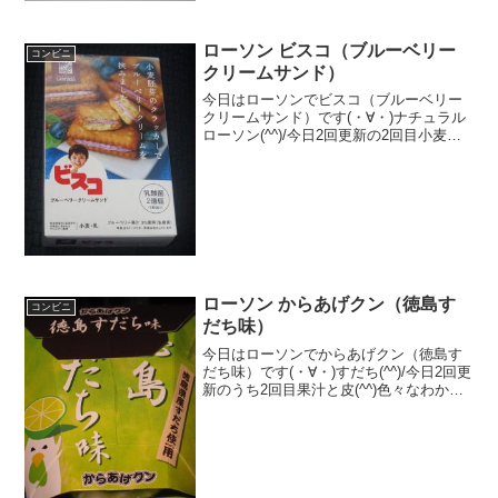
段 ２７０円おいしさ ★★★☆☆
食感 ★★★☆☆量
★★☆☆☆...
ローソン ビスコ（ブルーベリー
コンビニ
クリームサンド）
今日はローソンでビスコ（ブルーベリー
クリームサンド）です(・∀・)ナチュラル
ローソン(^^)/今日2回更新の2回目小麦胚
芽(^^)/ブルーベリー(^^)食べた評価値
段 １４７円おいしさ ★★★★☆
食感 ★★★☆☆量
★★★☆...
ローソン からあげクン（徳島す
コンビニ
だち味）
今日はローソンでからあげクン（徳島す
だち味）です(・∀・)すだち(^^)/今日2回更
新のうち2回目果汁と皮(^^)色々なわかめ
が(^^)食べた評価値段 ２１０円おい
しさ ★★★★☆食感 ★★★☆☆
量 ★★★☆☆ カロリー ２...