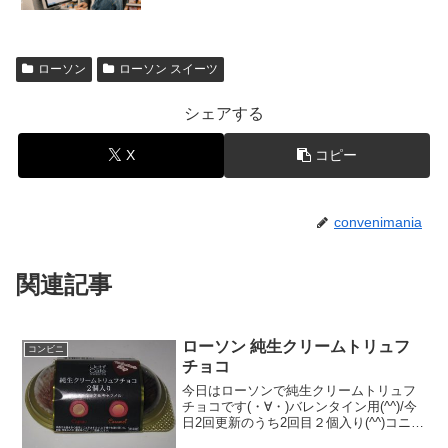
ローソン
ローソン スイーツ
シェアする
X
コピー
convenimania
関連記事
ローソン 純生クリームトリュフ
コンビニ
チョコ
今日はローソンで純生クリームトリュフ
チョコです(・∀・)バレンタイン用(^^)/今
日2回更新のうち2回目２個入り(^^)コニャ
ックとキャラメル(^^)食べた評価値