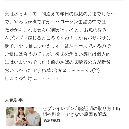
実はさっきまで、間違えて昨日の感想のままでした･･
で、やわらか煮ですが････ローソン缶詰の中では
微妙かもしれません(–)何がというと、お魚の臭み
をプンプン感じるところですね！しかもパサパサな
身で、少し喉につかえます！醤油ベースであるので
ご飯には合うのですが、後味の魚臭い感じは個人的
にはいまいちでした！前のさばの味噌煮の方が断然
おいしかったですね♪総合★２で～～～す♪(^^)
しょうゆだけに・・・・・
人気記事
セブンイレブン印鑑証明の取り方！時
間や料金・できない原因も解説
929 views