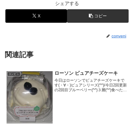
シェアする
X
コピー
conveni
関連記事
ローソン ピュアチーズケーキ
コンビニ
今日はローソンでピュアチーズケーキで
す(・∀・)ピュアシリーズ(^^)/今日2回更新
の2回目ブルーベリー(^^)３層(^^)食べた評
価値段 ２６０円おいしさ
★★★★☆食感 ★★★★☆
量 ★★★☆☆ カロリー １６
５ｃａｌ ...