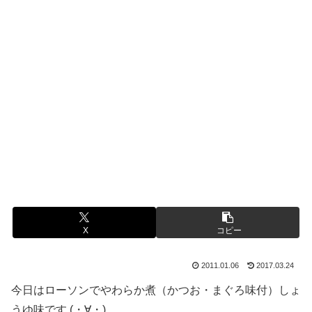
X
コピー
2011.01.06
2017.03.24
今日はローソンでやわらか煮（かつお・まぐろ味付）しょ
うゆ味です (・∀・)