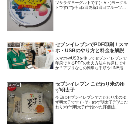
ツサラダヨーグルトです(・∀・)ヨーグル
トです(^^)/今日2回更新1回目フルーツ見
えません＾＾下のほうにありました＾＾
食べた評価値段 １８９円おいし
さ ★★★★☆食感 ★★★☆☆
量 ★★...
セブンイレブンでPDF印刷！スマ
コンビニ
ホ・USBのやり方と料金を解説
スマホやUSBを使ってセブンイレブンで
印刷できるPDFの出力方法をお探しです
か？アプリなしの簡単な手順やLINE活用
術など、全てのやり方を徹底解説。白黒
10円で安く済ませるコツやエラー対処法
も含め、セブンイレブンでの印刷とPDF
セブンイレブン こだわり米のゆ
コンビニ
に関する疑問を網羅的に解決できるガイ
ず明太子
ド記事です。
今日はセブンイレブンでこだわり米のゆ
ず明太子です (・∀・)ゆず明太子(^^)/こだ
わり米(^^)明太子(^^)食べた評価値
段 １１５円おいしさ ★★★★☆
食感 ★★★★☆量
★★★☆☆ カロリー １８８Kｃａｌ
脂質 ０....