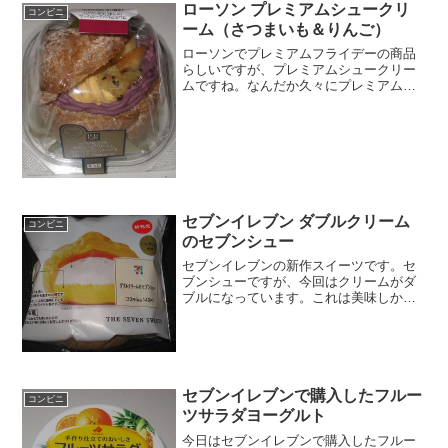
ローソン プレミアムシュークリ
コンビニ
ーム（さつまいも＆りんご）
ローソンでプレミアムフライデーの商品
らしいですが、プレミアムシュークリー
ムですね。なんだか久々にプレミアムシ
ュークリームの新作を見た気がします。
プレミアムシュークリーム（さつまいも
＆りんご）芋とりんご。カロリーがフラ
ッシュでみえづらい。蓋式...
セブンイレブン ダブルクリーム
コンビニ
のセブンシュー
セブンイレブンの新作スイーツです。セ
ブンシューですが、今回はクリームがダ
ブルになっています。これは美味しかっ
た。セブンシューは美味しいですね。ダ
ブルクリームのセブンシューエグロワイ
ヤル使用です。カロリーはシュークリー
ムにしては高いかな。ダブ...
セブンイレブンで購入したフルー
コンビニ
ツサラダヨーグルト
今日はセブンイレブンで購入したフルー