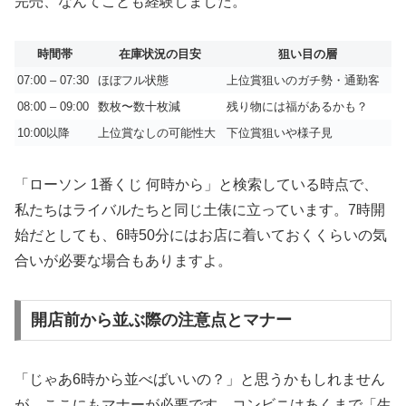
完売、なんてことも経験しました。
時間帯
在庫状況の目安
狙い目の層
07:00 – 07:30
ほぼフル状態
上位賞狙いのガチ勢・通勤客
08:00 – 09:00
数枚〜数十枚減
残り物には福があるかも？
10:00以降
上位賞なしの可能性大
下位賞狙いや様子見
「ローソン 1番くじ 何時から」と検索している時点で、
私たちはライバルたちと同じ土俵に立っています。7時開
始だとしても、6時50分にはお店に着いておくくらいの気
合いが必要な場合もありますよ。
開店前から並ぶ際の注意点とマナー
「じゃあ6時から並べばいいの？」と思うかもしれません
が、ここにもマナーが必要です。コンビニはあくまで「生