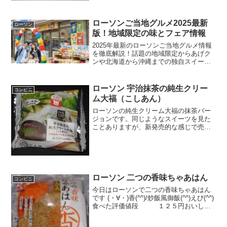
す。もっちりとした抹茶葛ねり宇治抹茶
仕様ですね。カロリーは葛ねりなので低
いですね。もっちりとした...
ローソンご当地グルメ2025最新
ローソン
版！地域限定の味とフェア情報
2025年最新のローソンご当地グルメ情報
を徹底解説！話題の地域限定からあげク
ンや北海道から沖縄までの独自スイー
ツ、名店コラボ商品は必見です。気にな
るフェア開催情報も網羅。旅行先や近く
の店舗で楽しめるローソンご当地商品の
ローソン 宇治抹茶の純生クリー
コンビニ
魅力を知り、日常の中で手軽に美味しい
ム大福（こしあん）
旅気分を味わってみませんか。
ローソンの純生クリーム大福の抹茶バー
ジョンです。同じようなスイーツを見た
ことありますが、新発売的な感じで売っ
てあったので購入しました。中はこしあ
んで甘さは優しい感じですかね。宇治抹
茶の純生クリーム大福（こしあん）こし
あん。カロリーはそんなに...
ローソン 二つの香味ちゃあはん
コンビニ
今日はローソンで二つの香味ちゃあはん
です (・∀・)香(^^)/炒飯風御飯(^^)えび(^^)
食べた評価値段 １２５円おいし
さ ★★★★☆食感 ★★★☆☆
量 ★★★☆☆ カロリ