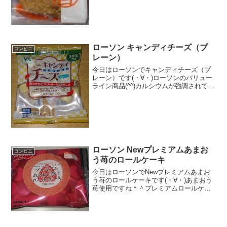
ー ？？？Kｃａｌ 脂質 ？.？ｇ評
価 ★★...
ローソン キャンディチーズ（プ
コンビニ
レーン）
今日はローソンでキャンディチーズ（プ
レーン）です(・∀・)ローソンのバリュー
ライン商品(^^)カルシウムが強調されてま
す(・∀・)ほたてみたい(^^)食べた評価値
段 １０５円おいしさ ★★★★☆
食感 ★★★☆☆量
★★☆☆☆...
ローソン Newプレミアムあまお
コンビニ
う苺のロールケーキ
今日はローソンでNewプレミアムあまお
う苺のロールケーキです(・∀・)あまおう
苺使用ですね＾＾プレミアムロールケー
キ＾＾今日は2回更新の2回目いちご乗せ
＾＾削りました＾＾食べた感想プレミア
ムあまおう苺のロールケーキです！毎シ
ーズン出ているよ...