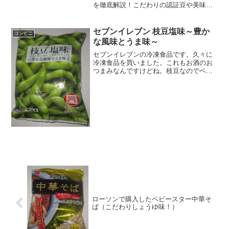
を徹底解説！こだわりの認証豆や美味し
さの秘密に加え、アプリを活用してお得
に購入する裏技も紹介します。ローソン
ブラックコーヒーと相性抜群のスイーツ
セブンイレブン 枝豆塩味～豊か
コンビニ
など、毎日のカフェタイムを充実させる
な風味とうま味～
情報が満載です。
セブンイレブンの冷凍食品です。久々に
冷凍食品を買いました。これもお酒のお
つまみなんですけどね。枝豆なのでベタ
なおつまみですね。枝豆塩味～豊かな風
味とうま味～電子レンジでもいけるし、
冷水でもいけるね。レンジでもかなり短
い時間で出来ますね。冷水...
ローソンで購入したベビースター中華そ
ば（こだわりしょうゆ味！）