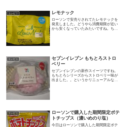
レモナック
コンビニ
ローソンで安売りされてたレモナックを
発見しました。どうやら消費期限が近い
から安くなっていたみたいですね。ちな
みに税込みで定価は７０円かな。半額で
すね。レモナック消費期限まじかでし
た。ヤマザキ製パンなんだ。中は目が粗
い生地かな。レモナックを食...
セブンイレブン もちとろストロ
コンビニ
ベリー
セブンイレブンの新作スイーツですね。
もちとろシリーズからストロベリー味が
出ました。。というかリニューアルなの
かな！？ちょっと季節外れのストロベリ
ーですが、どうでしょうか？もちとろス
トロベリーこぼれないよう様に注意して
お召し上がりください。カ...
ローソンで購入した期間限定ポテ
コンビニ
トチップス（濃いめのり塩）
今日はローソンで購入した期間限定ポテ