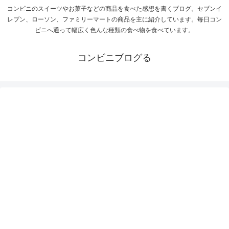
コンビニのスイーツやお菓子などの商品を食べた感想を書くブログ。セブンイ
レブン、ローソン、ファミリーマートの商品を主に紹介しています。毎日コン
ビニへ通って幅広く色んな種類の食べ物を食べています。
コンビニブログる