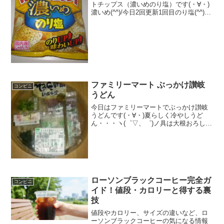
トチップス（濃いめのり塩）です(・∀・)
濃いめ(^^)/今日2回更新1回目のり塩(^^)/
確かに濃い感じ（＾＾食べた評価値
段 １６５円おいしさ ★★★★☆
食感 ★★★★☆量
★★★☆☆ カ...
ファミリーマート ぶっかけ讃岐
コンビニ
うどん
今日はファミリーマートでぶっかけ讃岐
うどんです(・∀・)夏らしく冷やしうど
ん・・・ヽ(゜▽、゜)ノ具は大根おろしと
かですね！！食べた評価値段 ３６
０円おいしさ ★★★☆☆食感
★★★☆☆量 ★★★★☆ カロ
リー ３３５Kｃａ...
ローソンブラックコーヒー完全ガ
コンビニ
イド！値段・カロリーと得する裏
技
値段やカロリー、サイズの違いなど、ロ
ーソンブラックコーヒーの気になる情報