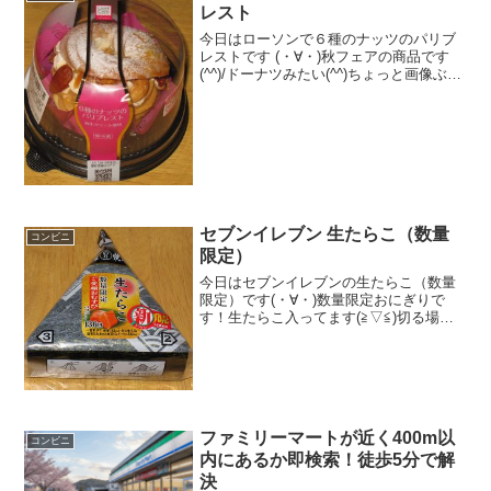
レスト
今日はローソンで６種のナッツのパリブ
レストです (・∀・)秋フェアの商品です
(^^)/ドーナツみたい(^^)ちょっと画像ぶれ
ました(^^)食べた評価値段 ３５０円
おいしさ ★★★★☆食感
★★★★☆量 ★★★☆☆ カロ
リー ...
セブンイレブン 生たらこ（数量
コンビニ
限定）
今日はセブンイレブンの生たらこ（数量
限定）です(・∀・)数量限定おにぎりで
す！生たらこ入ってます(≧▽≦)切る場所
失敗しました(°∀°)b食べた評価値段
１３６円おいしさ ★★★☆☆食
感 ★★★☆☆量
★★★☆☆ カロリー ...
ファミリーマートが近く400m以
コンビニ
内にあるか即検索！徒歩5分で解
決