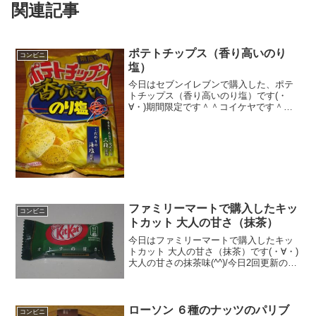
関連記事
ポテトチップス（香り高いのり
コンビニ
塩）
今日はセブンイレブンで購入した、ポテ
トチップス（香り高いのり塩）です(・
∀・)期間限定です＾＾コイケヤです＾＾
今日は2回更新の1回目カロリーむちゃ高
い＾＾中＾＾食べた感想パッケージが新
春っぽいですがコイケヤのポテトチップ
スです！量が多いので...
ファミリーマートで購入したキッ
コンビニ
トカット 大人の甘さ（抹茶）
今日はファミリーマートで購入したキッ
トカット 大人の甘さ（抹茶）です(・∀・)
大人の甘さの抹茶味(^^)/今日2回更新の1
回目抹茶色(^^)中(^^)食べた評価値
段 ４３円おいしさ ★★★☆☆食
感 ★★★★☆量
★☆☆☆☆ ...
ローソン ６種のナッツのパリブ
コンビニ