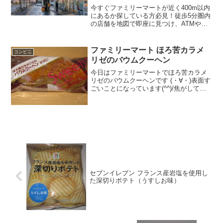
今すぐファミリーマートが近く400m以内
にあるか探している方必見！徒歩5分圏内
の店舗を地図で即座に見つけ、ATMや駐
車場、コピー機などの設備まで事前に確
認する手順を解説します。確実にファミ
リーマートを近く400m以内で見つけ、無
ファミリーマート ほろ苦カラメ
コンビニ
駄足なく急な用事を最短で解決しましょ
リゼのバウムクーヘン
う。
今日はファミリーマートでほろ苦カラメ
リゼのバウムクーヘンです (・∀・)表面す
ごいことになっています(^^)/焦がしてあ
ります(^^)バウムクーヘン(^^)食べた評価
値段 １８０円おいしさ
★★★★★食感 ★★★★☆
量 ★★...
セブンイレブン フランス産岩塩を使用し
た深切りポテト（うすしお味）