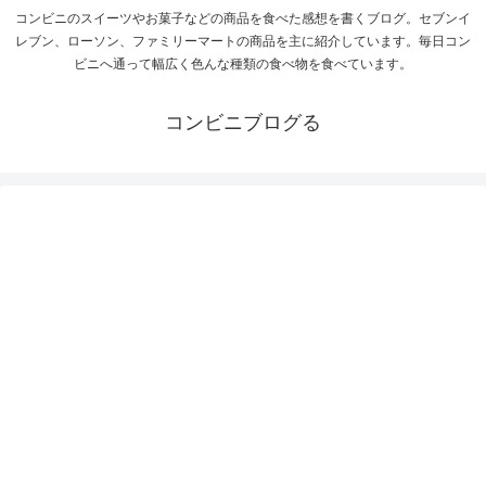
コンビニのスイーツやお菓子などの商品を食べた感想を書くブログ。セブンイ
レブン、ローソン、ファミリーマートの商品を主に紹介しています。毎日コン
ビニへ通って幅広く色んな種類の食べ物を食べています。
コンビニブログる