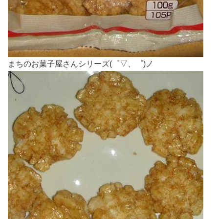
まちのお菓子屋さんシリーズ(゜▽、゜)ノ