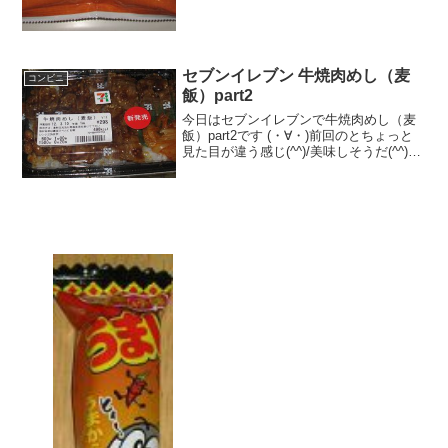
セブンイレブン 牛焼肉めし（麦
コンビニ
飯）part2
今日はセブンイレブンで牛焼肉めし（麦
飯）part2です (・∀・)前回のとちょっと
見た目が違う感じ(^^)/美味しそうだ(^^)麦
飯･･･分かりませんね(^^)食べた評価値
段 ２９８円おいしさ ★★★★☆
食感 ★★★☆☆量 ...