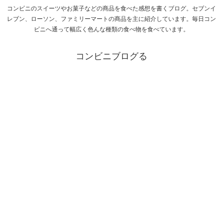
コンビニのスイーツやお菓子などの商品を食べた感想を書くブログ。セブンイ
レブン、ローソン、ファミリーマートの商品を主に紹介しています。毎日コン
ビニへ通って幅広く色んな種類の食べ物を食べています。
コンビニブログる