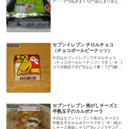
ク････(^^)/ねぎまぐろ(^^)あんまり見えな
い(^^)食べた評価値段 １４０円おい
しさ ★★★☆☆食感 ★★★☆☆
量 ★★★☆☆ カロリー ...
セブンイレブン チロルチョコ
コンビニ
（チョコボールピーナッツ）
今日はセブンイレブンでチロルチョコ
（チョコボールピーナッツ）です (・∀・)
コラボ商品です(^^)/なんで家！？(^^)確か
にチョコボール(^^)食べた評価値段
３２円おいしさ ★★★★☆食感
★★★★☆量 ★☆☆☆☆ カ
ロ...
セブンイレブン 焦がしチーズと
コンビニ
半熟玉子のカルボナーラ
今日はセブンイレブンで焦がしチーズと
半熟玉子のカルボナーラです (・∀・)焦が
しチーズ美味しそう(^^)/レンジでチン(^^)