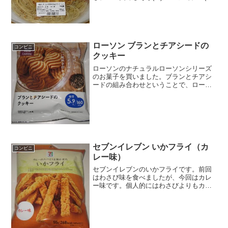
混ぜたら(^^)食べた評価値段 ４３０
円おいしさ ★★★★☆食感
★★☆☆☆量 ★★★★☆ カロ
リ...
ローソン ブランとチアシードの
コンビニ
クッキー
ローソンのナチュラルローソンシリーズ
のお菓子を買いました。ブランとチアシ
ードの組み合わせということで、ローソ
ンらしいお菓子ですね。ブランの苦みと
チアシードのプチプチ感がミックスされ
ました。ブランとチアシードのクッキー
ブランなので糖質制限かな...
セブンイレブン いかフライ（カ
コンビニ
レー味）
セブンイレブンのいかフライです。前回
はわさび味を食べましたが、今回はカレ
ー味です。個人的にはわさびよりもカレ
ーかな。最近カレーにハマっています
し。いかフライ（カレー味）長細いいか
フライ。なとりですね。ごつごつしてい
ます。いかフライ（カレー味...