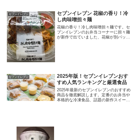
セブンイレブン 花椒の香り！冷
セブンイレブン
し肉味噌担々麺
花椒の香り！冷し肉味噌担々麺です。セ
ブンイレブンのお弁当コーナーに担々麺
が新作で出ていました、花椒が別パッケ
ージで入っていて、あとかけ出来ます。
しびれアリの担々麺ですね。花椒の香
り！冷し肉味噌担々麺やはり麺類だし糖
質高いですねぇ～＾＾カロリ...
2025年版！セブンイレブンおす
セブンイレブン
すめ人気ランキングと厳選食品
2025年最新のセブンイレブンのおすすめ
商品を徹底解説します。定番のお弁当や
本格的な冷凍食品、話題の新作スイーツ
まで、買って損なしの逸品を厳選しまし
た。低糖質な惣菜など健康情報も満載で
す。毎日の食事が楽しくなるセブンイレ
ブンおすすめの食品を、ぜひチェックし
てみてください。