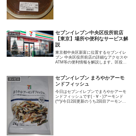
(^^)人参入ってます(^^)食べた評価値
段 ４３０円おいしさ ★★★★☆
食感 ★★★★☆量
★★★★☆...
セブンイレブン中央区役所前店
コンビニ
【東京】場所や便利なサービス解
説
東京都中央区新富に位置するセブンイレ
ブン 中央区役所前店の詳細なアクセスや
ATM等の便利情報を解説します。区役所
利用時に役立つコピー機の有無に加え、
セブンイレブン 中央区役所前店の魅力で
ある松竹衣裳ビル1階の立地や亀島川沿い
セブンイレブン まろやかアーモ
コンビニ
の環境も紹介。福岡店との違いも明確に
ンドフィッシュ
なります。
今日はセブンイレブンでまろやかアーモ
ンドフィッシュです(・∀・)アーモンド
(^^)/今日2回更新のうち2回目アーモンド
はアメリカ産(^^)アーモンドフィッシュ
(^^)食べた評価値段 １００円おいし
さ ★★★★☆食感 ★★★★☆
量 ...