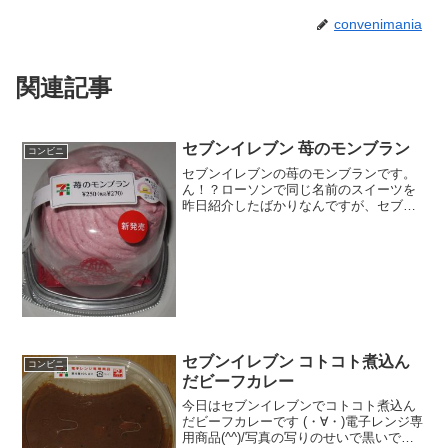
convenimania
関連記事
セブンイレブン 苺のモンブラン
コンビニ
セブンイレブンの苺のモンブランです。
ん！？ローソンで同じ名前のスイーツを
昨日紹介したばかりなんですが、セブン
イレブンでも苺のモンブランを発売して
います。まあ、同じ名前なのはしょうが
ないですよね。苺のモンブラン新発売。
カロリーは、そこまで高く...
セブンイレブン コトコト煮込ん
コンビニ
だビーフカレー
今日はセブンイレブンでコトコト煮込ん
だビーフカレーです (・∀・)電子レンジ専
用商品(^^)/写真の写りのせいで黒いです