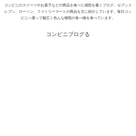
コンビニのスイーツやお菓子などの商品を食べた感想を書くブログ。セブンイ
レブン、ローソン、ファミリーマートの商品を主に紹介しています。毎日コン
ビニへ通って幅広く色んな種類の食べ物を食べています。
コンビニブログる