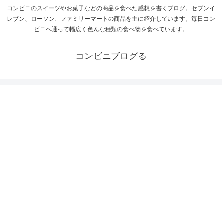
コンビニのスイーツやお菓子などの商品を食べた感想を書くブログ。セブンイ
レブン、ローソン、ファミリーマートの商品を主に紹介しています。毎日コン
ビニへ通って幅広く色んな種類の食べ物を食べています。
コンビニブログる