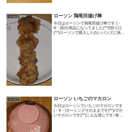
ローソン 鶏竜田揚げ棒
コンビニ
今日はローソンで鶏竜田揚げ棒です (・
∀・)割引商品になってました(^^)/切り口
(^^)ローソンで購入した白いバンズに挟み
ました♪食べた評価値段 １２０円お
いしさ ★★★★☆食感
★★★☆☆量 ★★★☆☆ カロ
リー １９８...
ローソン いちごのマカロン
コンビニ
今日はローソンでいちごのマカロンです
(・∀・)ネーミングそのままです(^^)/でか
いマカロンです(^^)こんな感じです♪食べ
た評価値段 １５０円おいしさ
★★★☆☆食感 ★★★★☆
量 ★★☆☆☆ カロリー ２２５