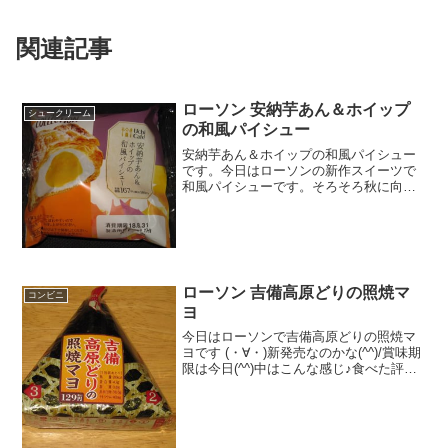
関連記事
ローソン 安納芋あん＆ホイップ
シュークリーム
の和風パイシュー
安納芋あん＆ホイップの和風パイシュー
です。今日はローソンの新作スイーツで
和風パイシューです。そろそろ秋に向け
た商品で安納芋とのコラボスイーツです
ね。安納芋あん＆ホイップの和風パイシ
ュー名前が少し長いな。カロリーは、普
通かな。安納芋あん＆ホイ...
ローソン 吉備高原どりの照焼マ
コンビニ
ヨ
今日はローソンで吉備高原どりの照焼マ
ヨです (・∀・)新発売なのかな(^^)/賞味期
限は今日(^^)中はこんな感じ♪食べた評価
値段 １２９円おいしさ
★★☆☆☆食感 ★★★☆☆
量 ★★★☆☆ カロリー ２０
０Kｃａｌ評価 ...