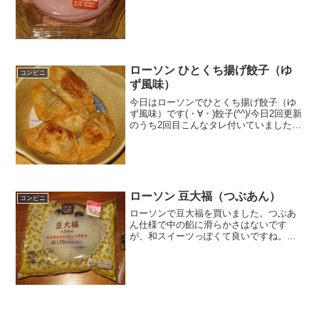
Kｃａｌ評...
ローソン ひとくち揚げ餃子（ゆ
コンビニ
ず風味）
今日はローソンでひとくち揚げ餃子（ゆ
ず風味）です(・∀・)餃子(^^)/今日2回更新
のうち2回目こんなタレ付いていました
(^^)中は(^^)食べた評価値段 １０５
円おいしさ ★★★★☆食感
★★★☆☆量 ★★★☆☆ カロ
リー...
ローソン 豆大福（つぶあん）
コンビニ
ローソンで豆大福を買いました。つぶあ
ん仕様で中の餡に滑らかさはないです
が、和スイーツっぽくて良いですね。豆
大福（つぶあん）きたろまん小豆使用。
カロリーはちょうど２００キロカロリ
ー。餡がたっぷり入っています。豆大福
（つぶあん）食べた感想ローソ...