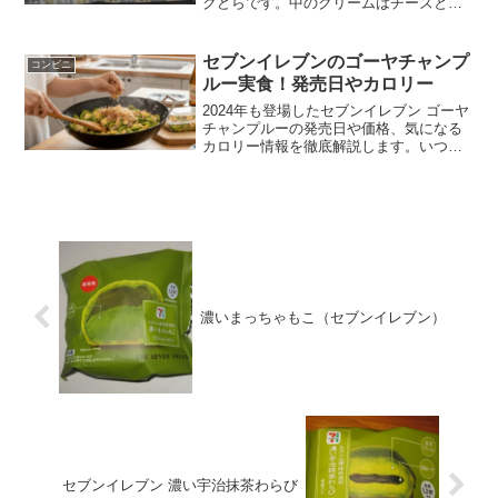
クどらです。中のクリームはチーズと練
乳クリームの2種類です。スティックどら
チーズクリーム＆練乳クリーム要冷蔵で
すね。カロリーはそこまで高くないで
セブンイレブンのゴーヤチャンプ
コンビニ
す。スティックどらチーズ...
ルー実食！発売日やカロリー
2024年も登場したセブンイレブン ゴーヤ
チャンプルーの発売日や価格、気になる
カロリー情報を徹底解説します。いつま
で買えるかの期間やファミマとの違いも
比較。自宅で再現できるレシピや味の評
判まで、セブンイレブン ゴーヤチャンプ
ルーの魅力を余すところなくまとめまし
た。
濃いまっちゃもこ（セブンイレブン）
セブンイレブン 濃い宇治抹茶わらび