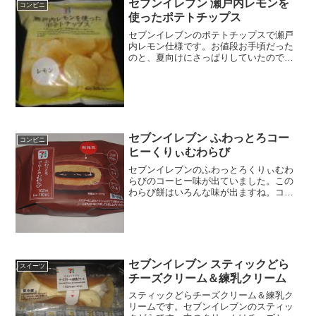
セブンイレブン 瀬戸内レモンを
コンビニ
使ったポテトチップス
セブンイレブンのポテトチップスで瀬戸
内レモン仕様です。お値段お手頃だった
のと、夏向けにさっぱりしていたので良
かったですね。しかし瀬戸内レモンはや
っていますね。瀬戸内レモンを使ったポ
テトチップスカロリーはそこそこありま
すね。カルビーじゃなくて...
セブンイレブン ふわっとろコー
コンビニ
ヒーくりぃむわらび
セブンイレブンのふわっとろくりぃむわ
らびのコーヒー味が出ていました。この
わらび餅はいろんな味が出ますね。コー
ヒーは珍しい印象です。ふわっとろコー
ヒーくりぃむわらびチョコっぽいけど、
コーヒーです。カロリーはサイズもあっ
て低いです。相変わらず柔...
セブンイレブン スティックどら
スイーツ
チーズクリーム＆練乳クリーム
スティックどらチーズクリーム＆練乳ク
リームです。セブンイレブンのスティッ