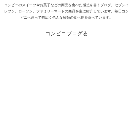
コンビニのスイーツやお菓子などの商品を食べた感想を書くブログ。セブンイ
レブン、ローソン、ファミリーマートの商品を主に紹介しています。毎日コン
ビニへ通って幅広く色んな種類の食べ物を食べています。
コンビニブログる