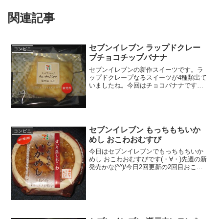
関連記事
セブンイレブン ラップドクレー
コンビニ
プチョコチップバナナ
セブンイレブンの新作スイーツです。ラ
ップドクレープなるスイーツが4種類出て
いましたね。今回はチョコバナナです
が、カスタードとかティラミスとか出て
いました。ラップドクレープチョコチッ
プバナナお値段もお手頃価格です。カロ
リーはそんなに高くないか...
セブンイレブン もっちもちいか
コンビニ
めし おこわおむすび
今日はセブンイレブンでもっちもちいか
めし おこわおむすびです(・∀・)先週の新
発売かな(^^)/今日2回更新の2回目おこわ
使っています(^^)/イカめし(^^)食べた評価
値段 １３０円おいしさ
★★★★☆食感 ★★★★☆
量 ...