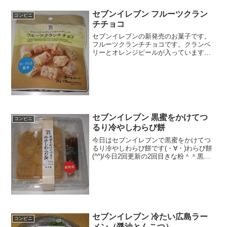
セブンイレブン フルーツクラン
コンビニ
チチョコ
セブンイレブンの新発売のお菓子です。
フルーツクランチチョコです。クランベ
リーとオレンジピールが入っています。
ちょっとフルーツグラノーラ系？なのか
な。フルーツクランチチョコしかもヨー
グルト風味。準チョコレートですね。ご
ろごろ入っています。フル...
セブンイレブン 黒蜜をかけてつ
コンビニ
るり冷やしわらび餅
今日はセブンイレブンで黒蜜をかけてつ
るり冷やしわらび餅です(・∀・)わらび餅
(^^)/今日2回更新の2回目きな粉＾＾黒蜜
かけてません^-^)/食べた評価値段
１５０円おいしさ ★★★★☆食
感 ★★★☆☆量
★★☆☆☆ カロリ...
セブンイレブン 冷たい広島ラー
コンビニ
メン（醤油とんこつ）