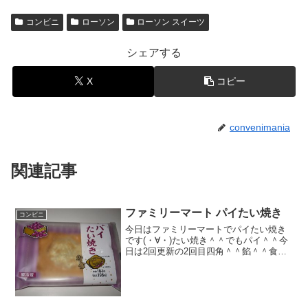
コンビニ
ローソン
ローソン スイーツ
シェアする
X
コピー
convenimania
関連記事
ファミリーマート パイたい焼き
コンビニ
今日はファミリーマートでパイたい焼き
です(・∀・)たい焼き＾＾でもパイ＾＾今
日は2回更新の2回目四角＾＾餡＾＾食べ
た感想ファミリーマートの新作スイーツ
かな＾＾たい焼きで周りがパイ生地です
＾＾なんか面白い商品です＾＾確かにた
い焼き生地なんだけ...