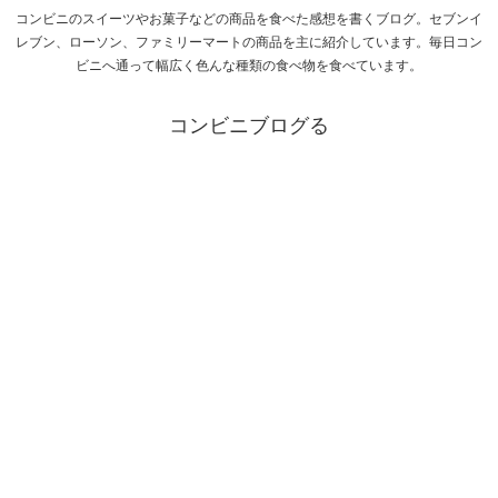
コンビニのスイーツやお菓子などの商品を食べた感想を書くブログ。セブンイ
レブン、ローソン、ファミリーマートの商品を主に紹介しています。毎日コン
ビニへ通って幅広く色んな種類の食べ物を食べています。
コンビニブログる