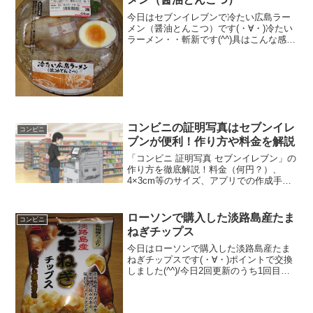
今日はセブンイレブンで冷たい広島ラー
メン（醤油とんこつ）です(・∀・)冷たい
ラーメン・・斬新です(^^)具はこんな感じ
です(・∀・)見た目は普通のラーメン(^^)
食べた評価値段 ３９８円おいし
さ ★★☆☆☆食感 ★★★☆☆
量 ...
コンビニの証明写真はセブンイレ
コンビニ
ブンが便利！作り方や料金を解説
「コンビニ 証明写真 セブンイレブン」の
作り方を徹底解説！料金（何円？）、
4×3cm等のサイズ、アプリでの作成手順
から印刷方法まで詳しく紹介します。ロ
ーソンやファミマとの比較、知っておき
たいデメリットも網羅。急な時でも安心
ローソンで購入した淡路島産たま
コンビニ
な、コンビニ 証明写真 セブンイレブンの
ねぎチップス
全てがわかります。
今日はローソンで購入した淡路島産たま
ねぎチップスです(・∀・)ポイントで交換
しました(^^)/今日2回更新のうち1回目三
つのこだわり(^^)普通のポテチとは少し違
いますね(^^)食べた評価値段 １２８
円おいしさ ★★☆☆☆食感