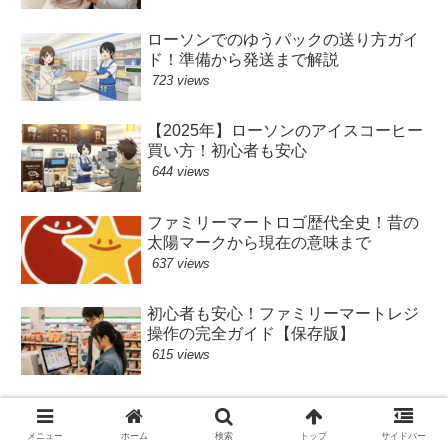
ローソンでのゆうパックの送り方ガイ
ド！準備から発送まで解説
723 views
【2025年】ローソンのアイスコーヒー
買い方！初心者も安心
644 views
ファミリーマートロゴ歴代全史！昔の
太陽マークから現在の意味まで
637 views
初心者も安心！ファミリーマートレジ
操作の完全ガイド【保存版】
615 views
セブンイレブン
ファミリーマート
ローソン
メニュー
ホーム
検索
トップ
サイドバー