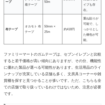
ープ
50m
着テープ
イプも存
在。
重ね貼りが
可能で、し
オカモト 布
50mm ×
布テープ
約418円
っかりとし
テープ
25m
た梱包が可
能。
ファミリーマートのガムテープは、セブンイレブンと比較
すると若干価格が高い傾向にありますが、その分、機能性
に優れた製品が選べる可能性があります。生活用品のライ
ンナップが充実している店舗も多く、文房具コーナーや雑
貨棚を探すと見つかることが多いです。ただ、こちらも全
ての店舗で取り扱っているわけではないため、注意が必要
です。