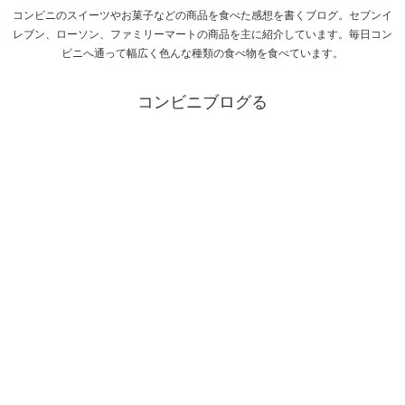
コンビニのスイーツやお菓子などの商品を食べた感想を書くブログ。セブンイ
レブン、ローソン、ファミリーマートの商品を主に紹介しています。毎日コン
ビニへ通って幅広く色んな種類の食べ物を食べています。
コンビニブログる