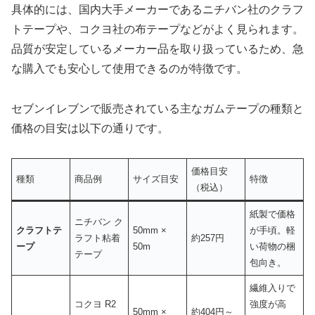
具体的には、国内大手メーカーであるニチバン社のクラフ
トテープや、コクヨ社の布テープなどがよく見られます。
品質が安定しているメーカー品を取り扱っているため、急
な購入でも安心して使用できるのが特徴です。
セブンイレブンで販売されている主なガムテープの種類と
価格の目安は以下の通りです。
価格目安
種類
商品例
サイズ目安
特徴
（税込）
紙製で価格
ニチバン ク
クラフトテ
50mm ×
が手頃。軽
ラフト粘着
約257円
ープ
50m
い荷物の梱
テープ
包向き。
繊維入りで
コクヨ R2
強度が高
50mm ×
約404円～