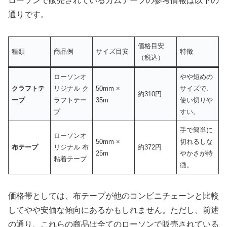
ローソンで販売されているガムテープの参考情報は以下の
通りです。
価格目安
種類
商品例
サイズ目安
特徴
（税込）
ローソンオ
やや短めの
クラフトテ
リジナル ク
50mm ×
サイズで、
約310円
ープ
ラフトテー
35m
使い切りや
プ
すい。
手で簡単に
ローソンオ
50mm ×
切れるしな
布テープ
リジナル 布
約372円
25m
やかさが特
粘着テープ
徴。
価格帯としては、布テープが他のコンビニチェーンと比較
してやや安価な傾向にあるかもしれません。ただし、前述
の通り、これらの商品は全てのローソンで販売されている