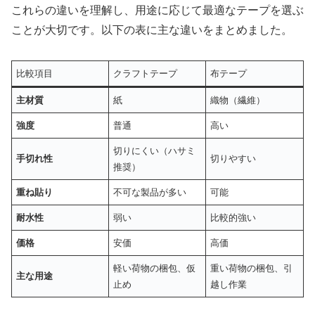
これらの違いを理解し、用途に応じて最適なテープを選ぶ
ことが大切です。以下の表に主な違いをまとめました。
比較項目
クラフトテープ
布テープ
主材質
紙
織物（繊維）
強度
普通
高い
切りにくい（ハサミ
手切れ性
切りやすい
推奨）
重ね貼り
不可な製品が多い
可能
耐水性
弱い
比較的強い
価格
安価
高価
軽い荷物の梱包、仮
重い荷物の梱包、引
主な用途
止め
越し作業