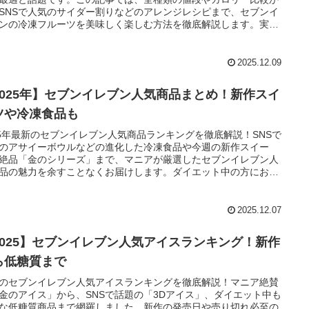
SNSで人気のサイダー割りなどのアレンジレシピまで、セブンイ
ンの冷凍フルーツを美味しく楽しむ方法を徹底解説します。実食
も必見です。
2025.12.09
2025年】セブンイレブン人気商品まとめ！新作スイ
ツや冷凍食品も
25年最新のセブンイレブン人気商品ランキングを徹底解説！SNSで
のアサイーボウルなどの進化した冷凍食品や今週の新作スイー
絶品「金のシリーズ」まで、マニアが厳選したセブンイレブン人
品の魅力を余すことなくお届けします。ダイエット中の方におす
のヘルシーメニューや、毎日の食事を格上げする活用術も必見で
2025.12.07
2025】セブンイレブン人気アイスランキング！新作
ら低糖質まで
のセブンイレブン人気アイスランキングを徹底解説！マニア絶賛
金のアイス」から、SNSで話題の「3Dアイス」、ダイエット中も
な低糖質商品まで網羅しました。新作の発売日や売り切れ必至の