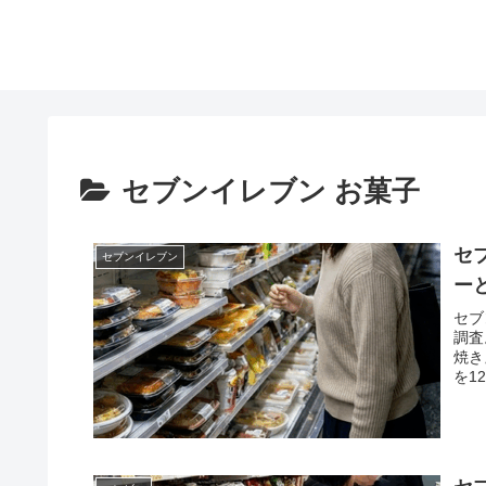
セブンイレブン お菓子
セ
セブンイレブン
ー
セブ
調査
焼き
を1