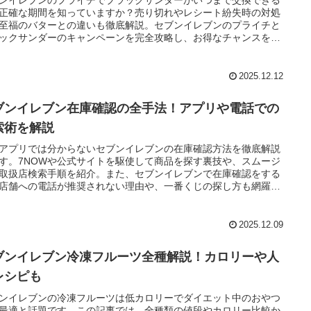
ンイレブンのプライチでブラックサンダーがいつまで交換できる
正確な期間を知っていますか？売り切れやレシート紛失時の対処
至福のバターとの違いも徹底解説。セブンイレブンのプライチと
ックサンダーのキャンペーンを完全攻略し、お得なチャンスを逃
いための情報をまとめました。
2025.12.12
ブンイレブン在庫確認の全手法！アプリや電話での
索術を解説
アプリでは分からないセブンイレブンの在庫確認方法を徹底解説
す。7NOWや公式サイトを駆使して商品を探す裏技や、スムージ
取扱店検索手順を紹介。また、セブンイレブンで在庫確認をする
店舗への電話が推奨されない理由や、一番くじの探し方も網羅
無駄足を防ぐコツを伝授します。
2025.12.09
ブンイレブン冷凍フルーツ全種解説！カロリーや人
レシピも
ンイレブンの冷凍フルーツは低カロリーでダイエット中のおやつ
最適と話題です。この記事では、全種類の値段やカロリー比較か