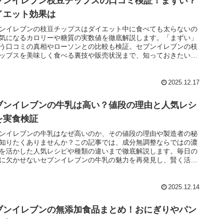
ブンイレブン枝豆チップスの口コミ検証！まずい？
イエット効果は
ンイレブンの枝豆チップスはダイエット中に食べても太らないの
気になるカロリーや糖質の実数値を徹底解説します。「まずい」
う口コミの真相やローソンとの比較も検証。セブンイレブンの枝
ップスを美味しく食べる裏技や販売状況まで、知っておきたい情
余すことなく紹介します。
2025.12.17
ブンイレブンの牛乳は高い？値段の理由と人気レシ
を実食検証
ンイレブンの牛乳はなぜ高いのか、その値段の理由や製造者の秘
知りたくありませんか？この記事では、成分無調整ならではの濃
を活かした人気レシピや種類の違いまで徹底解説します。毎日の
に欠かせないセブンイレブンの牛乳の魅力を再発見し、賢く活用
方法を紹介しています。
2025.12.14
ブンイレブンの無添加食品まとめ！おにぎりやパン