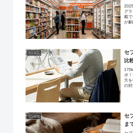
20
グラ
載で
が劇
とな
セ
コンビニ
比
17
ポ！
方を
の対
の最
セ
コンビニ
ま