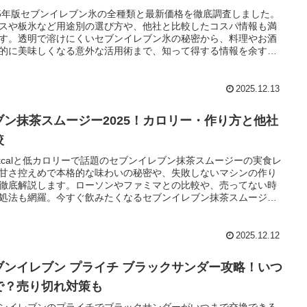
25年版セブンイレブン氷の全種類と最新価格を徹底調査しました。
スや板氷など用途別の選び方や、他社と比較したコスパ情報も満
す。透明で溶けにくいセブンイレブン氷の秘密から、料理やお酒
的に美味しくなる意外な活用術まで、知って得する情報を余すこ
くお届けします。
2025.12.13
ブン抹茶スムージー2025！カロリー・作り方と他社
較
0kcalと低カロリーで話題のセブンイレブン抹茶スムージーの実食レ
甘さ控えめで本格的な味わいの秘密や、失敗しないマシンの作り
徹底解説します。ローソンやファミマとの比較や、売ってない時
処法も網羅。今すぐ飲みたくなるセブンイレブン抹茶スムージー
新情報を完全ガイド。
2025.12.12
ブンイレブン プライチ ブラックサンダー攻略！いつ
で？売り切れ対策も