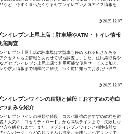
品など、今すぐ食べたくなるセブンイレブン人気アイス情報を余
ころなくお届けします。
2025.12.07
ブンイレブン上尾上店！駐車場やATM・トイレ情報
徹底調査
ンイレブン上尾上店の駐車場は大型車も停められる広さがある
アクセスや地図情報とあわせて現地調査しました。住民票取得や
Mなどセブンイレブン上尾上店で利用可能な便利サービスに加え、
レや求人情報まで網羅的に解説。行く前に知っておきたい役立つ
を全てまとめました。
2025.12.07
ブンイレブンワインの種類と値段！おすすめの赤白
おつまみを紹介
ンイレブンワインの種類や値段、コスパ最強のおすすめ銘柄を徹
説！人気の「ヨセミテ・ロード」から高級ラインまで、失敗しな
び方を紹介します。また、セブンイレブンワインと相性抜群な
のハンバーグ」などのおつまみも提案。美味しいペアリングで今