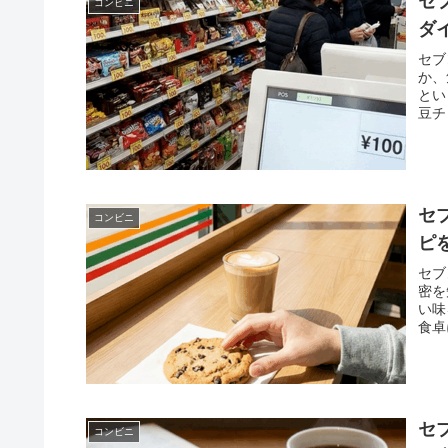
セ
コンビニ
ダ
セブ
か、
とい
豆チ
報を
セ
コンビニ
ピ
セブ
密を
い味
食卓
する
セ
コンビニ