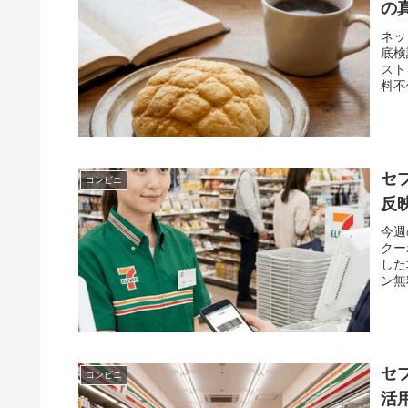
の
ネッ
底検
スト
料不
身に
セ
コンビニ
反
今週
クー
した
ン無
の完
セ
コンビニ
活