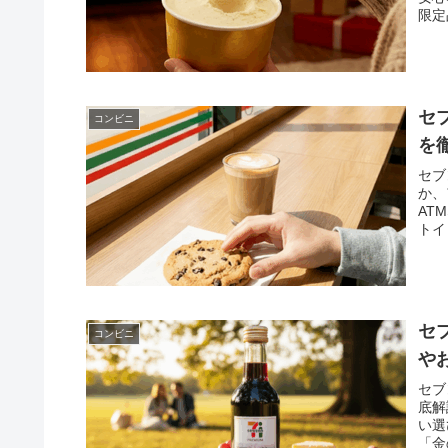
限定
すと
セ
コンビニ
を
セブ
か、
AT
トイ
情報
セ
コンビニ
や
セブ
底解
い選
「金