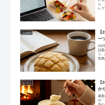
ら、
レブ
レポ
【
コンビニ
ー
20
話題
ツ、
気商
すめ
す。
【
コンビニ
か
最新
の「
安心