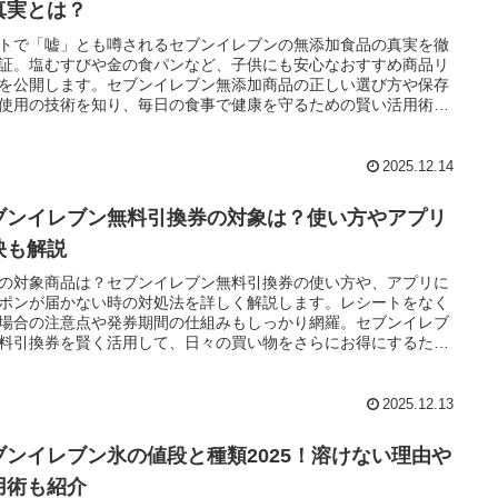
真実とは？
トで「嘘」とも噂されるセブンイレブンの無添加食品の真実を徹
証。塩むすびや金の食パンなど、子供にも安心なおすすめ商品リ
を公開します。セブンイレブン無添加商品の正しい選び方や保存
使用の技術を知り、毎日の食事で健康を守るための賢い活用術を
つけましょう。
2025.12.14
ブンイレブン無料引換券の対象は？使い方やアプリ
映も解説
の対象商品は？セブンイレブン無料引換券の使い方や、アプリに
ポンが届かない時の対処法を詳しく解説します。レシートをなく
場合の注意点や発券期間の仕組みもしっかり網羅。セブンイレブ
料引換券を賢く活用して、日々の買い物をさらにお得にするため
全ガイドです。
2025.12.13
ブンイレブン氷の値段と種類2025！溶けない理由や
用術も紹介