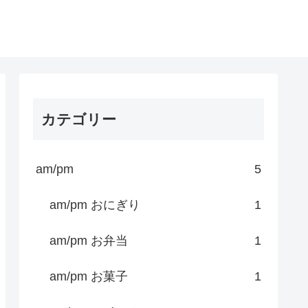
カテゴリー
am/pm
5
am/pm おにぎり
1
am/pm お弁当
1
am/pm お菓子
1