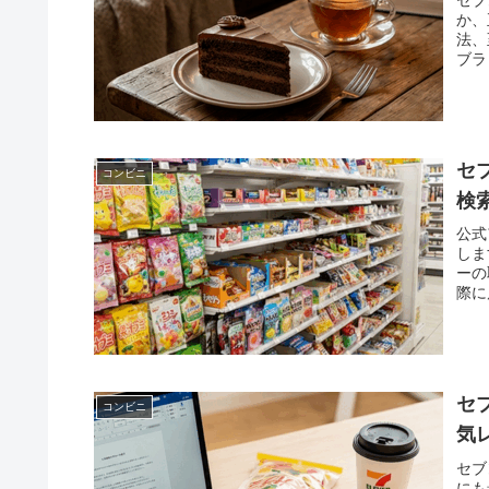
セブ
か、
法、
ブラ
さな
セ
コンビニ
検
公式
しま
ーの
際に
し、
セ
コンビニ
気
セブ
にも