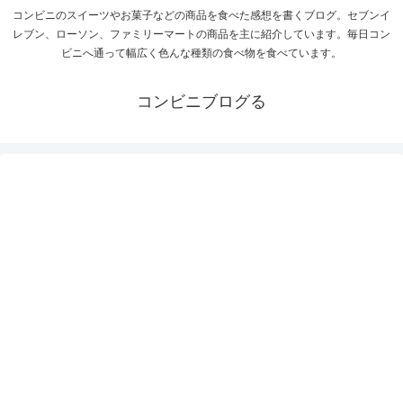
コンビニのスイーツやお菓子などの商品を食べた感想を書くブログ。セブンイ
レブン、ローソン、ファミリーマートの商品を主に紹介しています。毎日コン
ビニへ通って幅広く色んな種類の食べ物を食べています。
コンビニブログる