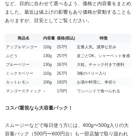
など、目的に合わせて選べるよう、価格と内容量をまとめ
ました。最近は値上げの影響もあり価格が変動することも
ありますが、目安としてご覧ください。
商品名
内容量
価格(税込)
特徴
アップルマンゴー
110g
257円
定番人気。濃厚な甘み
ぶどう
130g
257円
皮ごとOK。シャーベット食感
ブルーベリー
130g
267円
大粒。チャック付きで便利
ミックスベリー
110g
267円
3種のベリー入り
カットレモン
100g
192円
お酒や料理に。串切り
マンゴースティック
–
170円
ワンハンドで食べられる
コスパ重視なら大容量パック！
スムージーなどで毎日使う方には、400g〜500g入りの大
容量パック（500円〜600円台）も一部店舗で取り扱われ