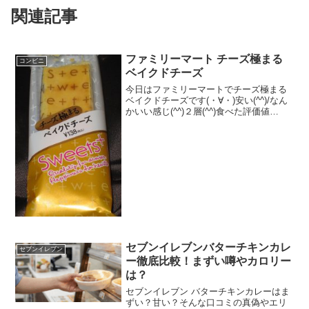
関連記事
ファミリーマート チーズ極まる
コンビニ
ベイクドチーズ
今日はファミリーマートでチーズ極まる
ベイクドチーズです(・∀・)安い(^^)/なん
かいい感じ(^^)２層(^^)食べた評価値
段 １３８円おいしさ ★★★★★
食感 ★★★★☆量
★★☆☆☆ カロリー ２７３Kｃａｌ
脂質 １７...
セブンイレブンバターチキンカレ
セブンイレブン
ー徹底比較！まずい噂やカロリー
は？
セブンイレブン バターチキンカレーはま
ずい？甘い？そんな口コミの真偽やエリ