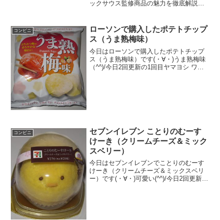
ックサウス監修商品の魅力を徹底解説。
意外な高タンパク質などの成分情報か
ら、ドリアやナンでの絶品アレンジま
で、セブンイレブン バターチキンカレー
ローソンで購入したポテトチップ
コンビニ
を最高に美味しく楽しむための全情報を
ス（うま熟梅味）
まとめました。
今日はローソンで購入したポテトチップ
ス（うま熟梅味）です(・∀・)うま熟梅味
（^^)/今日2回更新の1回目ヤマヨシ ワサ
ビーフが有名ですね(^^)粉(^^)食べた評価
値段 １２８円おいしさ
★★★☆☆食感 ★★★★☆
量 ★★...
セブンイレブン ことりのむーす
コンビニ
けーき（クリームチーズ＆ミック
スベリー）
今日はセブンイレブンでことりのむーす
けーき（クリームチーズ＆ミックスベリ
ー）です(・∀・)可愛い(^^)/今日2回更新の
2回目可愛い(^^)/あ～～（＝＝食べた評価
値段 ２９８円おいしさ
★★★★☆食感 ★★★★☆
量 ★★★...