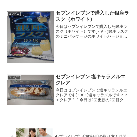
セブンイレブンで購入した銀座ラ
コンビニ
スク（ホワイト）
今日はセブンイレブンで購入した銀座ラ
スク（ホワイト）です(・∀・)銀座ラスク
のミニパッケージのホワイトバージョン
(^^)/今日2回更新の1回目昨日と同じくギ
ンビスです(^^)/ホワイト(^^)食べた評価値
段 ５０円くらいだったとおいし
さ...
セブンイレブン 塩キャラメルエ
コンビニ
クレア
今日はセブンイレブンで塩キャラメルエ
クレアです(・∀・)塩キャラメルです＾＾
エクレア＾＾今日は2回更新の2回目クリ
ームたっぷり＾＾中も＾＾食べた感想い
つの間にか発見したけど、この商品はい
つ発売されたのかな！？。。で、気にな
ったので購入。これ...
セブンイレブン印鑑証明の取り方！時間