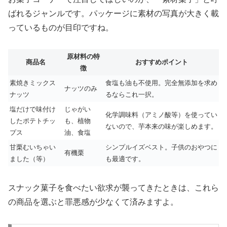
ばれるジャンルです。パッケージに素材の写真が大きく載
っているものが目印ですね。
原材料の特
商品名
おすすめポイント
徴
素焼きミックス
食塩も油も不使用。完全無添加を求め
ナッツのみ
ナッツ
るならこれ一択。
塩だけで味付け
じゃがい
化学調味料（アミノ酸等）を使ってい
したポテトチッ
も、植物
ないので、芋本来の味が楽しめます。
プス
油、食塩
甘栗むいちゃい
シンプルイズベスト。子供のおやつに
有機栗
ました（等）
も最適です。
スナック菓子を食べたい欲求が襲ってきたときは、これら
の商品を選ぶと罪悪感が少なくて済みますよ。