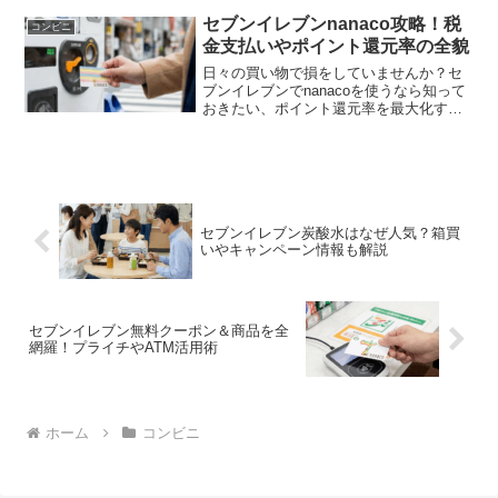
セブンイレブンnanaco攻略！税
コンビニ
金支払いやポイント還元率の全貌
日々の買い物で損をしていませんか？セ
ブンイレブンでnanacoを使うなら知って
おきたい、ポイント還元率を最大化する
アプリ連携テクニックや、税金支払いで
得するセンター預かり活用術を徹底解
説。機種変更時のトラブル回避法も含
め、セブンイレブンとnanacoを使いこな
して家計を守るための全知識を分かりや
すく公開します。
セブンイレブン炭酸水はなぜ人気？箱買
いやキャンペーン情報も解説
セブンイレブン無料クーポン＆商品を全
網羅！プライチやATM活用術
ホーム
コンビニ