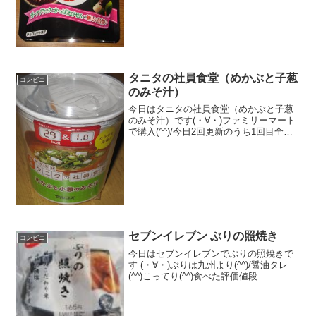
新のうち1回目カロリー低い(^^)するめ(^^)
食べた評価値段 １５２円おいし
さ ★★★★☆食感 ★★★★☆
量...
タニタの社員食堂（めかぶと子葱
コンビニ
のみそ汁）
今日はタニタの社員食堂（めかぶと子葱
のみそ汁）です(・∀・)ファミリーマート
で購入(^^)/今日2回更新のうち1回目全部
でこれだけ(^^)めかぶ沈んでいます(^^)食
べた評価値段 １３８円おいしさ
★★★☆☆食感 ★★★☆☆
量 ...
セブンイレブン ぶりの照焼き
コンビニ
今日はセブンイレブンでぶりの照焼きで
す (・∀・)ぶりは九州より(^^)/醤油タレ
(^^)こってり(^^)食べた評価値段 １
６５円おいしさ ★★★★☆食感
★★★★☆量 ★★★☆☆ カロ
リー ２０３Kｃａｌ 脂質 ２.０ｇ