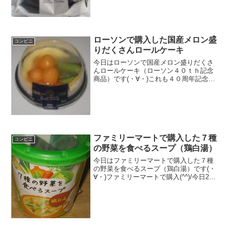
評...
ローソンで購入した国産メロン盛
コンビニ
りだくさんロールケーキ
今日はローソンで国産メロン盛りだくさ
んロールケーキ（ローソン４０ｔｈ記念
商品）です(・∀・)これも４０周年記念商
品です(^^)/今日2回更新の2回目メロン＾
＾中は（^-^)/食べた評価値段 ３５
０円おいしさ ★★★★☆食感
★★★☆...
ファミリーマートで購入した７種
コンビニ
の野菜を食べるスープ（鶏白湯）
今日はファミリーマートで購入した７種
の野菜を食べるスープ（鶏白湯）です(・
∀・)ファミリーマートで購入(^^)/今日2回
更新のうち1回目かやくが２つ(^^)野菜た
っぷり(^^)食べた評価値段 １６８円
おいしさ ★★★☆☆食感
★★★...