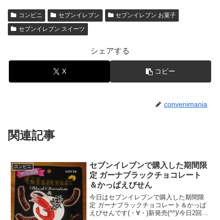
コンビニ
セブンイレブン
セブンイレブン お菓子
セブンイレブン スイーツ
シェアする
X
コピー
convenimania
関連記事
セブンイレブンで購入した期間限
コンビニ
定 ガーナブラックチョコレート
＆かっぱえびせん
今日はセブンイレブンで購入した期間限
定 ガーナブラックチョコレート＆かっぱ
えびせんです(・∀・)新発売(^^)/今日2回更