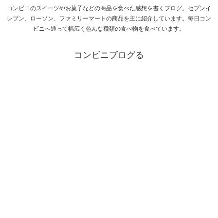
コンビニのスイーツやお菓子などの商品を食べた感想を書くブログ。セブンイ
レブン、ローソン、ファミリーマートの商品を主に紹介しています。毎日コン
ビニへ通って幅広く色んな種類の食べ物を食べています。
コンビニブログる