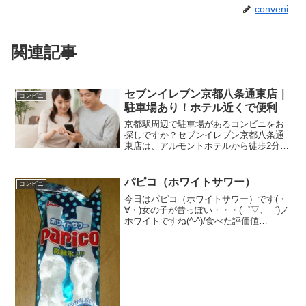
conveni
関連記事
セブンイレブン京都八条通東店｜
コンビニ
駐車場あり！ホテル近くで便利
京都駅周辺で駐車場があるコンビニをお
探しですか？セブンイレブン京都八条通
東店は、アルモントホテルから徒歩2分と
近く、車での利用にも便利な貴重な店舗
です。本記事では、アクセスやサービス
詳細など、セブンイレブン京都八条通東
パピコ（ホワイトサワー）
コンビニ
店の全情報を徹底解説します。
今日はパピコ（ホワイトサワー）です(・
∀・)女の子が昔っぽい・・・(゜▽、゜)ノ
ホワイトですね(^-^)/食べた評価値
段 １２６円おいしさ ★★★★☆
食感 ★★★★☆量
★★★☆☆ カロリー ７９Kｃａｌ評
価 ★★★★☆...