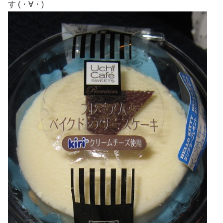
す (・∀・)