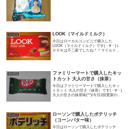
LOOK（マイルドミルク）
コンビニ
今日はローカルコンビニで購入した
LOOK（マイルドミルク）です(・∀・)Ｌ
ＯＯＫは不二家でしたね＾＾マイルドミ
ルクです＾＾今日は2回更新の1回目カロ
リーはまあまあかな＾＾確かに中は、マ
イルドな色です＾＾食べた感想LOOKの
マイルドミルクです...
ファミリーマートで購入したキッ
コンビニ
トカット 大人の甘さ（抹茶）
今日はファミリーマートで購入したキッ
トカット 大人の甘さ（抹茶）です(・∀・)
大人の甘さの抹茶味(^^)/今日2回更新の1
回目抹茶色(^^)中(^^)食べた評価値
段 ４３円おいしさ ★★★☆☆食
感 ★★★★☆量
★☆☆☆☆ ...
ローソンで購入したポテリッチ
コンビニ
（コーンバター味）
今日はローソンで購入したポテリッチ