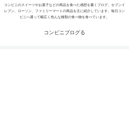
コンビニのスイーツやお菓子などの商品を食べた感想を書くブログ。セブンイ
レブン、ローソン、ファミリーマートの商品を主に紹介しています。毎日コン
ビニへ通って幅広く色んな種類の食べ物を食べています。
コンビニブログる