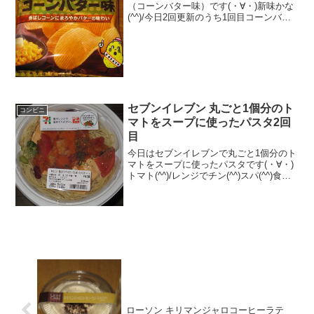
（コーンバター味）です(・∀・)新味かな
(^^)/今日2回更新のうち1回目コーンバタ
ー味(^^)ポテリッチ(^^)食べた評価値
段 １４８円おいしさ ★★★★☆
食感 ★★★★☆量
★★★☆☆ ...
セブンイレブン 丸ごと1個分のト
コンビニ
マトをスープに使ったパスタ2回
目
今日はセブンイレブンで丸ごと1個分のト
マトをスープに使ったパスタです(・∀・)
トマト(^^)/レンジでチン(^^)スパ(^^)食べ
た評価値段 ４３０円おいしさ
★★★★☆食感 ★★★☆☆
量 ★★★★☆ カロリー ５１
２Kｃａ...
ローソン キリマンジャロコーヒーラテ