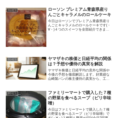
ローソン プレミアム青森県産り
コンビニ
んごとキャラメルのロールケーキ
今日はローソンでプレミアム青森県産り
んごとキャラメルのロールケーキです(・
∀・)４つのスイーツを全部紹介できまし
た＾＾ロールケーキですね＾＾今日は2回
更新の2回目キャラメル色＾＾削りました
＾＾食べた感想ローソンの新作の４つの
スイーツをこれで...
ヤマザキの株価と日経平均の関係
コンビニ
は？予想や優待の真実を解説
ヤマザキ株価と日経平均の意外な関係や
今後の予想を徹底解説します。好業績な
山崎製パンの株主優待の真実から、工作
機械ヤマザキの反発リスクまで、2つの銘
柄の違いを明確化。投資家が知りたいヤ
マザキ株価や日経平均との相関性を詳し
ファミリーマートで購入した７種
コンビニ
く分析し、最適な投資判断を支援しま
の野菜を食べるスープ（ピリ辛味
す。
噌）
今日はファミリーマートで購入した７種
の野菜を食べるスープ（ピリ辛味噌）で
す(・∀・)７種類も野菜が(^^)/今日2回更新