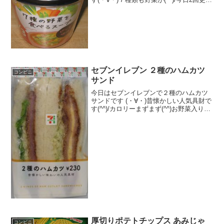
のうち1回目かやくがいっぱい(^^)確かに
野菜が(^^)食べた評価値段 １６８円
おいしさ ★★★★☆食感
★★★...
セブンイレブン ２種のハムカツ
コンビニ
サンド
今日はセブンイレブンで２種のハムカツ
サンドです (・∀・)昔懐かしい人気具財で
す(^^)/カロリーまずまず(^^)お野菜入り
(^^)食べた評価値段 ２３０円おいし
さ ★★★☆☆食感 ★★★★☆
量 ★★★☆☆ カロリー ３４
２...
厚切りポテトチップス あみじゃ
コンビニ