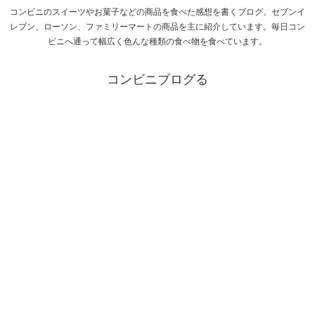
コンビニのスイーツやお菓子などの商品を食べた感想を書くブログ。セブンイ
レブン、ローソン、ファミリーマートの商品を主に紹介しています。毎日コン
ビニへ通って幅広く色んな種類の食べ物を食べています。
コンビニブログる