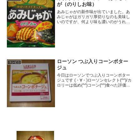
が（のりしお味）
あみじゃがの新作味が出ていました。あ
みじゃがはガリガリ厚切りなのも美味し
いのですが、何より味も濃いのがうれし
いですね。厚切りポテトチップス あみじ
ゃが（のりしお味）のりしお味で定番の
味です。東ハトだけあってカリカリして
います。あみあみですね...
ローソン つぶ入りコーンポター
コンビニ
ジュ
今日はローソンでつぶ入りコーンポター
ジュです (・∀・)ローソンセレクト(^^)/カ
ロリーは低め(^^)コーン(^^)食べた評価値
段 ２９８円おいしさ ★★★☆☆
食感 ★★★☆☆量
★★★★★ カロリー ６７Kｃａｌ×１
０ ...