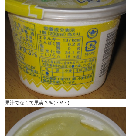
果汁でなくて果実３％(・∀・)