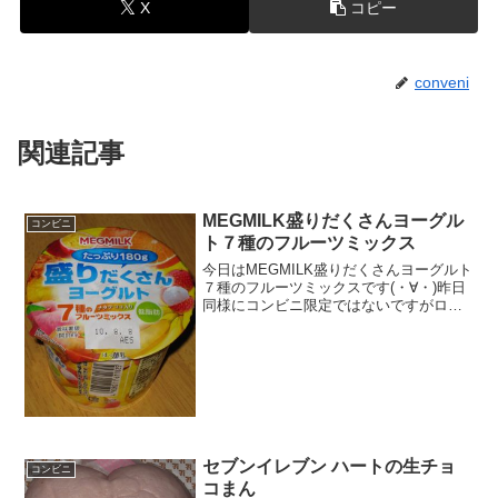
X
コピー
conveni
関連記事
MEGMILK盛りだくさんヨーグル
コンビニ
ト７種のフルーツミックス
今日はMEGMILK盛りだくさんヨーグルト
７種のフルーツミックスです(・∀・)昨日
同様にコンビニ限定ではないですがロー
ソンで購入(^^)ナタデココ入りです(・
∀・)フルーツ(;°皿°)食べた評価値段
１５８円おいしさ ★★★★☆食
感 ...
セブンイレブン ハートの生チョ
コンビニ
コまん