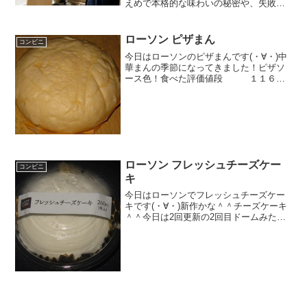
えめで本格的な味わいの秘密や、失敗し
ないマシンの作り方を徹底解説します。
ローソンやファミマとの比較や、売って
ない時の対処法も網羅。今すぐ飲みたく
ローソン ピザまん
コンビニ
なるセブンイレブン抹茶スムージーの最
今日はローソンのピザまんです(・∀・)中
新情報を完全ガイド。
華まんの季節になってきました！ピザソ
ース色！食べた評価値段 １１６円
おいしさ ★★★☆☆食感
★★★☆☆量 ★★★☆☆ カロ
リー １９３Kｃａｌ評価
★★★☆☆食べた感想味は単純に...
ローソン フレッシュチーズケー
コンビニ
キ
今日はローソンでフレッシュチーズケー
キです(・∀・)新作かな＾＾チーズケーキ
＾＾今日は2回更新の2回目ドームみたい
になっています＾＾中はベリーソースが
＾＾食べた感想ローソンの新作スイーツ
ですね！フレッシュチーズケーキという
ことで、中にフレッ...