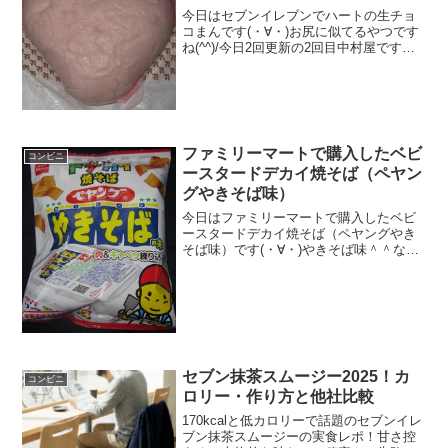
今日はセブンイレブンでハートの生チョ
コまんです(・∀・)お尻に似てるやつです
ね(^^)/今日2回更新の2回目中村屋です
(^^)/生チョコ＾＾食べた評価値段
１００円おいしさ ★★★★☆食
感 ★★★☆☆量
★★★☆☆ カロリー...
ファミリーマートで購入したベビ
コンビニ
ースタードデカイ焼そば（ペヤン
グやきそば味）
今日はファミリーマートで購入したベビ
ースタードデカイ焼そば（ペヤングやき
そば味）です(・∀・)やきそば味＾＾なん
か面白い＾＾今日は2回更新の1回目カロ
リーはまあまああるかな＾＾ドデカイ＾
＾食べた感想ベビースターラーメンのデ
カイバージョンです...
セブン抹茶スムージー2025！カ
コンビニ
ロリー・作り方と他社比較
170kcalと低カロリーで話題のセブンイレ
ブン抹茶スムージーの実食レポ！甘さ控