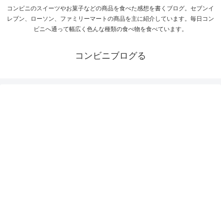
コンビニのスイーツやお菓子などの商品を食べた感想を書くブログ。セブンイ
レブン、ローソン、ファミリーマートの商品を主に紹介しています。毎日コン
ビニへ通って幅広く色んな種類の食べ物を食べています。
コンビニブログる