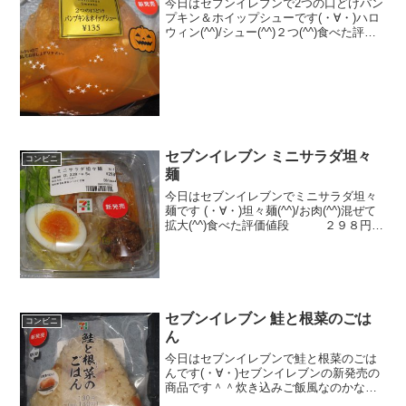
今日はセブンイレブンで2つの口どけパン
プキン＆ホイップシューです(・∀・)ハロ
ウィン(^^)/シュー(^^)２つ(^^)食べた評価
値段 １３５円おいしさ
★★★★☆食感 ★★★☆☆
量 ★★★☆☆ カロリー ２１
３Kｃａｌ 脂...
セブンイレブン ミニサラダ坦々
コンビニ
麺
今日はセブンイレブンでミニサラダ坦々
麺です (・∀・)坦々麺(^^)/お肉(^^)混ぜて
拡大(^^)食べた評価値段 ２９８円お
いしさ ★★★★☆食感
★★★★☆量 ★★★☆☆ カロ
リー ３６１Kｃａｌ 脂質 １０.８ｇ
評価 ...
セブンイレブン 鮭と根菜のごは
コンビニ
ん
今日はセブンイレブンで鮭と根菜のごは
んです(・∀・)セブンイレブンの新発売の
商品です＾＾炊き込みご飯風なのかな＾
＾今日は2回更新の2回目カロリーはそん