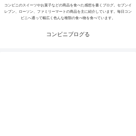
コンビニのスイーツやお菓子などの商品を食べた感想を書くブログ。セブンイ
レブン、ローソン、ファミリーマートの商品を主に紹介しています。毎日コン
ビニへ通って幅広く色んな種類の食べ物を食べています。
コンビニブログる