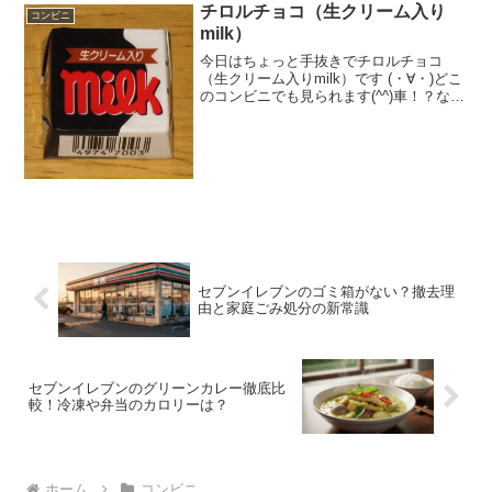
チロルチョコ（生クリーム入り
コンビニ
milk）
今日はちょっと手抜きでチロルチョコ
（生クリーム入りmilk）です (・∀・)どこ
のコンビニでも見られます(^^)車！？な
ぜ・・(^^)生クリーム入りなのかなぁ♪食
べた評価値段 ２１円おいしさ
★★☆☆☆食感 ★★★☆☆
量 ★...
セブンイレブンのゴミ箱がない？撤去理
由と家庭ごみ処分の新常識
セブンイレブンのグリーンカレー徹底比
較！冷凍や弁当のカロリーは？
ホーム
コンビニ