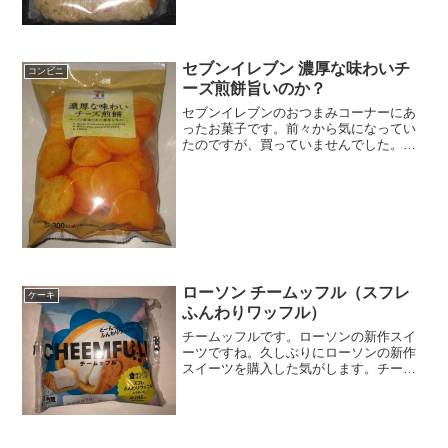
なに高くないです＾＾鮭がデカイです＾
＾食べた感想さすがセブンイレブンとい
うか、写真でも分か...
セブンイレブン 濃厚な味わいチ
コンビニ
ーズ煎餅旨いのか？
セブンイレブンのおつまみコーナーにあ
ったお菓子です。前々から気になってい
たのですが、買っていませんでした。正
月ということで、お酒のお供に購入。濃
厚な味わいチーズ煎餅チーズ煎餅です。
カロリーはピタリ３００キロカロリーで
す。サイズは２口サイズか...
ローソン チームッフル（スフレ
ケーキ
ふんわりワッフル）
チームッフルです。ローソンの新作スイ
ーツですね。久しぶりにローソンの新作
スイーツを購入した気がします。チーム
ッフルということで、レアチーズクリー
ムの入ったワッフルということみたいで
すね。チームッフル名前のセンスは気に
しないことにしましょう。...