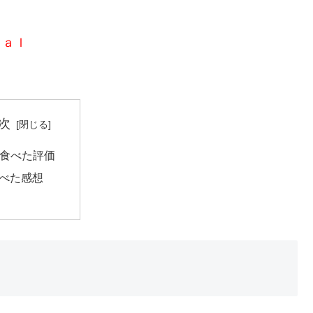
ｃａｌ
次
食べた評価
べた感想