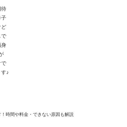
期待
辛子
けど
じで
脂身
が
けで
す♪
方！時間や料金・できない原因も解説