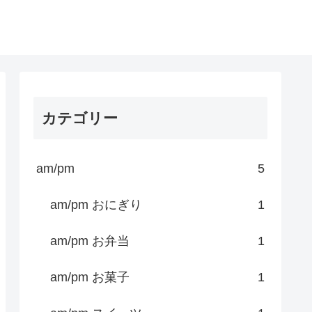
カテゴリー
am/pm
5
am/pm おにぎり
1
am/pm お弁当
1
am/pm お菓子
1