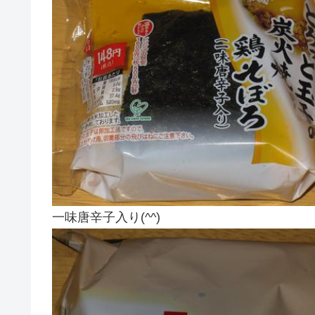
一味唐辛子入り(^^)