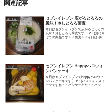
関連記事
セブンイレブン 広がるとろろの
コンビニ
風味！冷しとろろ蕎麦
今日はセブンイレブンで広がるとろろの
風味！冷しとろろ蕎麦です(・∀・)夏に向
けての商品です＾＾蕎麦＾＾今日は2回更
新の2回目とろろがパック入りじゃないで
す＾＾混ぜました＾＾食べた感想元々セ
ブンイレブンのとろろ蕎麦は美味しいの
ですが、なんか今...
セブンイレブン Happyハロウィ
コンビニ
ンパンケーキ
今日はセブンイレブンでHappyハロウィ
ンパンケーキです(・∀・)ハロウィンスイ
ーツですね＾＾パンケーキだ＾＾パンプ
キンを使った仕様となっています＾＾今
日は2回更新の2回目彩が良い感じがしま
すね＾＾中はこんな感じになっています
＾＾食べた感想...