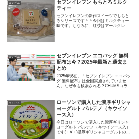
セブンイレブン もちとろミルク
コンビニ
ティー
セブンイレブンの新作スイーツでもちと
ろシリーズです＾＾今回はミルクティー
味です。ちなみに、紅茶はアールクレイ
仕立てになっています。もちとろミルク
ティーお値段お手頃価格ですね。カロリ
ーは低いですね。中はクリームたっぷり
ですね。もちとろミルクテ...
セブンイレブン エコバッグ 無料
コンビニ
配布は今？2025年最新と過去ま
とめ
2025年現在、「セブンイレブン エコバッ
グ 無料配布」は全国実施されていませ
ん。なぜ今も検索される？CHUMSコラボ
や即完売したマイル交換が理由です。こ
の記事では、過去の「セブンイレブン エ
コバッグ 無料配布」の真相と、新店舗記
ローソンで購入した濃厚ギリシャ
コンビニ
念品やShupattoなど最新入手方法を解
ヨーグルト パルテノ（キウイソ
説。
ース入）
今日はローソンで購入した濃厚ギリシャ
ヨーグルト パルテノ（キウイソース入）
です(・∀・)濃厚ギリシャヨーグルトの中
ではピカイチかも＾＾キウイソースです