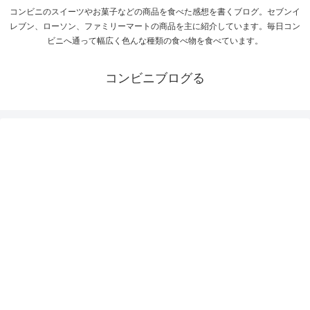
コンビニのスイーツやお菓子などの商品を食べた感想を書くブログ。セブンイ
レブン、ローソン、ファミリーマートの商品を主に紹介しています。毎日コン
ビニへ通って幅広く色んな種類の食べ物を食べています。
コンビニブログる