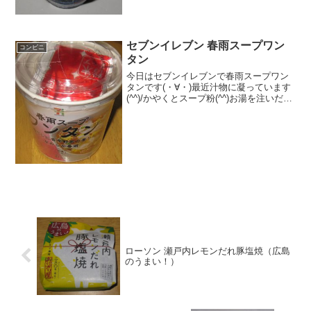
＾＾今日は2回更新の1回目カロリーは普
通かな＾＾底にキウイソース＾＾食べた
感想ギリシャヨー...
セブンイレブン 春雨スープワン
コンビニ
タン
今日はセブンイレブンで春雨スープワン
タンです(・∀・)最近汁物に凝っています
(^^)/かやくとスープ粉(^^)お湯を注いだ後
は(^^)食べた評価値段 １２８円おい
しさ ★★☆☆☆食感 ★★★☆☆
量 ★★★☆☆ カロリー ８
１...
ローソン 瀬戸内レモンだれ豚塩焼（広島
のうまい！）