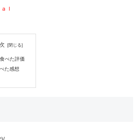
ｃａｌ
次
食べた評価
べた感想
/