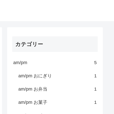
カテゴリー
am/pm
5
am/pm おにぎり
1
am/pm お弁当
1
am/pm お菓子
1