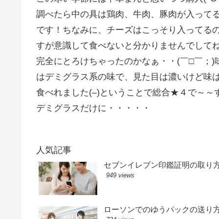
調べたら中の具は鶏肉、牛肉、豚肉が入って
です！ちなみに、チーズはこっそり入ってる
すが意識して食べないと分かりませんでしてね
完全にとろけちゃったのかなぁ・・(￣□￣；)
はデミグラス系の味で、見た目は濃いけど味
食べれました(–)ということで総合★４で～～す
デミグラスだけに・・・・・
人気記事
セブンイレブン印鑑証明の取り
949 views
ローソンでのゆうパックの送り