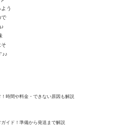
るよう
ので
♪
味
はそ
♪♪
方！時間や料金・できない原因も解説
方ガイド！準備から発送まで解説