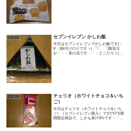
きなこチョコかな（＾＾食べた評価値
段 ５４円おいしさ ★★★☆☆食
感 ★★★☆☆量
★★☆☆☆ カ...
セブンイレブン かしわ飯
コンビニ
今日はセブンイレブンでかしわ飯です(・
∀・)味付けのりですヽ(゜▽、゜)製造元
が・・・菜の花です・・・どこだろう(・
∀・)。少しぶれました(^-^)/食べた評価値
段 １０５円おいしさ ★★★☆☆
食感 ★★★☆☆量
★★★☆☆...
チェリオ（ホワイトチョコ＆いち
コンビニ
ご）
今日はチェリオ（ホワイトチョコ＆いち
ご）（セブンイレブン購入）です(^O^)/期
間限定商品で、しかも果汁9%です・・・
多いのか！？ピンボケ写真＋中身の撮影
ができず・・・すいません(￣□￣；)食べ