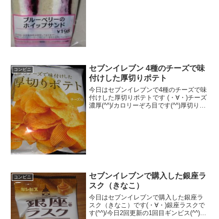
セブンイレブン 4種のチーズで味
コンビニ
付けした厚切りポテト
今日はセブンイレブンで4種のチーズで味
付けした厚切りポテトです (・∀・)チーズ
濃厚(^^)/カロリーぞろ目です(^^)厚切り
(^^)食べた評価値段 １３８円おいし
さ ★★★★☆食感 ★★★★☆
量 ★★★★☆ カロリー ４
４...
セブンイレブンで購入した銀座ラ
コンビニ
スク（きなこ）
今日はセブンイレブンで購入した銀座ラ
スク（きなこ）です(・∀・)銀座ラスクで
す(^^)/今日2回更新の1回目ギンビス(^^)/