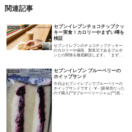
関連記事
セブンイレブンチョコチップクッ
コンビニ
キー実食！カロリーやまずい噂を
検証
セブンイレブンのチョコチップクッキー
のカロリーや値段、製造元であるブルボ
ンとの関係を徹底解説します。「まず
い」という口コミの真相やリニューアル
によるしっとり食感の変化、ローソンな
ど他社商品との比較も網羅しました。今
セブンイレブン ブルーベリーの
コンビニ
日のおやつ選びに役立つ、セブンイレブ
ホイップサンド
ンのチョコチップクッキーをより美味し
く楽しむための完全ガイドです。
今日はセブンイレブンでブルーベリーの
ホイップサンドです (・∀・)新発売だった
ので購入(^^)/ブルーベリージャム(^^)見た
目はそのまま♪食べた評価値段 １９
８円おいしさ ★★★☆☆食感
★★★★☆量 ★★★☆☆ カロ
リー...