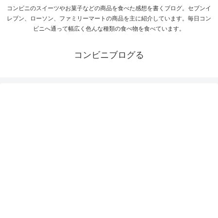
コンビニのスイーツやお菓子などの商品を食べた感想を書くブログ。セブンイ
レブン、ローソン、ファミリーマートの商品を主に紹介しています。毎日コン
ビニへ通って幅広く色んな種類の食べ物を食べています。
コンビニブログる