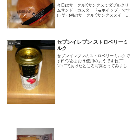
今日はサークルKサンクスでダブルクリー
ムサンド（カスタード＆ホイップ）です
(・∀・)初のサークルKサンクススイーツ
です(・∀・)クリーム結構入ってます♪食
べた評価値段 １３０円おいしさ
★★★☆☆食感 ★★★★☆
量 ★★★☆...
セブンイレブン ストロベリーミ
コンビニ
ルク
セブンイレブンのストロベリーミルクで
す(^-^)/あまおう使用のようですね(￣
▽+￣*)あけたところ写真とってみました
が・・・よく分かりませんね(￣□￣；)食
べた評価値段 １５８円おいしさ
★☆☆☆☆食感 ★★☆☆☆
量 ★★...