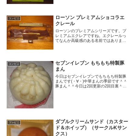
ローソン プレミアムショコラエ
コンビニ
クレール
ローソンのプレミアムシリーズです。プ
レミアムエクレアですね。エクレールっ
てなんか高級感のある名前ではありま
す。外も厚めのチョコのコーティング
と、中にはチョコクリームでっ結構チョ
コづくしなエクレアではありました。プ
レミアムショコラエクレール量...
セブンイレブン もちもち特製豚
コンビニ
まん
今日はセブンイレブンでもちもち特製豚
まんです(・∀・)中華まんの季節です＾＾
豚まん＾＾今日は2回更新の2回目裏＾＾
中＾＾食べた感想最近寒くなってきたの
で、中華まんの季節になってきましたね
＾＾ちなみに、豚まんということです
が、肉まんよりもちょ...
ダブルクリームサンド（カスター
コンビニ
ド＆ホイップ）（サークルKサン
クス）