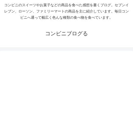
コンビニのスイーツやお菓子などの商品を食べた感想を書くブログ。セブンイ
レブン、ローソン、ファミリーマートの商品を主に紹介しています。毎日コン
ビニへ通って幅広く色んな種類の食べ物を食べています。
コンビニブログる