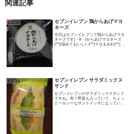
関連記事
セブンイレブン 鶏からあげマヨ
コンビニ
ネーズ
今日はセブンイレブンで鶏からあげマヨ
ネーズです(・∀・)からあげマヨネーズ
(^^)/温めておいしい(^^)マヨまみれ(^^)食
べた評価値段 １２６円おいしさ
★★★★☆食感 ★★★☆☆
量 ★★★☆☆ カロリー ２３
５Kｃａｌ...
セブンイレブン サラダミックス
コンビニ
サンド
セブンイレブンのサラダミックスサンド
ですね。色々野菜も入っていて、ちょっ
とヘルシーなサンドイッチになっていま
す。同じ味ではないので、いろんな味が
楽しめます。サラダミックスサンドサン
ドイッチですね。カロリーは普通かな。
具は多いですね。サラダミ...