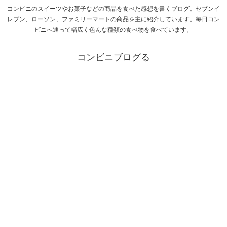
コンビニのスイーツやお菓子などの商品を食べた感想を書くブログ。セブンイ
レブン、ローソン、ファミリーマートの商品を主に紹介しています。毎日コン
ビニへ通って幅広く色んな種類の食べ物を食べています。
コンビニブログる