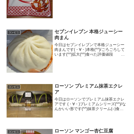
た目は唐辛子っぽくないです。量...
セブンイレブン 本格ジューシー
コンビニ
肉まん
今日はセブンイレブンで本格ジューシー
肉まんです(・∀・)本格(^^)/ごろごろして
います(^^)拡大(^^)食べた評価値段
１１０円おいしさ ★★★★★食
感 ★★★★☆量
★★★☆☆ カロリー ２４２Kｃａｌ
脂質 ７．４ｇ...
ローソン プレミアム抹茶エクレ
コンビニ
ア
今日はローソンでプレミアム抹茶エクレ
アです (・∀・)プレミアムシリーズ(^^)/な
んかいい形です(^^)抹茶クリーム(--)食べ
た評価値段 １９０円おいしさ
★★★★★食感 ★★★★☆
量 ★★★☆☆ カロリー ２９
０Kｃａ...
ローソン マンゴー杏仁豆腐
コンビニ