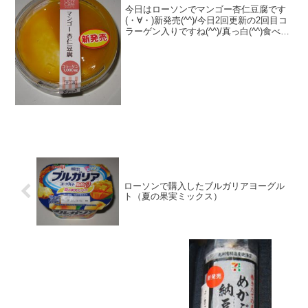
今日はローソンでマンゴー杏仁豆腐です
(・∀・)新発売(^^)/今日2回更新の2回目コ
ラーゲン入りですね(^^)/真っ白(^^)食べた
評価値段 ２１０円おいしさ
★★★★☆食感 ★★★★☆
量 ★★☆☆☆ カロリー １１
７Kｃａ...
ローソンで購入したブルガリアヨーグル
ト（夏の果実ミックス）