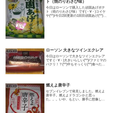
ト（焼のりわさび味）
今日はローソンで購入した頑固あげポテ
ト（焼のりわさび味）です(・∀・)コイケ
ヤ(^^)/今日2回更新の1回目頑固あげ(^^)固
あげです(^^)食べた評価値段 １５２
円おいしさ ★★★★☆食感
★★★★☆量 ★★★☆☆ カロ
リ...
ローソン 大きなツインエクレア
コンビニ
今日はローソンで大きなツインエクレア
です (・∀・)大きいらしい(^^)/ファミマの
パクリ！？(^^)中もそっくり(^^)食べた評
価値段 １４０円おいしさ
★★★★☆食感 ★★★☆☆
量 ★★★☆☆ カロリー ３０
２Kｃａｌ ...
燃えよ唐辛子
コンビニ
セブンイレブンで発見しました。燃えよ
唐辛子。燃えよドラゴンかと思っ
た。。。いや、もとい、勝手に想像した
だけでした。ということで、アサヒが出
してるみたいなんですが、唐辛子を揚げ
たお菓子です。燃えよ唐辛子あんまり見