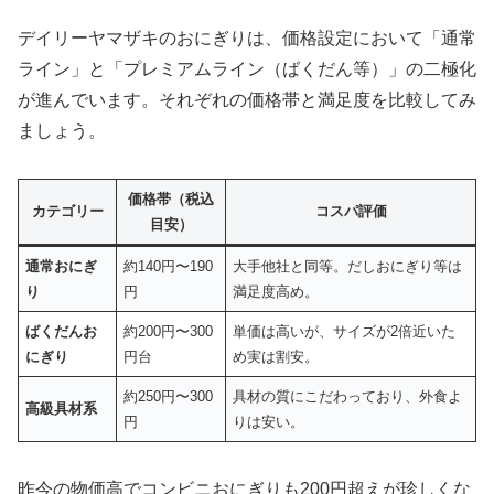
デイリーヤマザキのおにぎりは、価格設定において「通常
ライン」と「プレミアムライン（ばくだん等）」の二極化
が進んでいます。それぞれの価格帯と満足度を比較してみ
ましょう。
価格帯（税込
カテゴリー
コスパ評価
目安）
通常おにぎ
約140円〜190
大手他社と同等。だしおにぎり等は
り
円
満足度高め。
ばくだんお
約200円〜300
単価は高いが、サイズが2倍近いた
にぎり
円台
め実は割安。
約250円〜300
具材の質にこだわっており、外食よ
高級具材系
円
りは安い。
昨今の物価高でコンビニおにぎりも200円超えが珍しくな