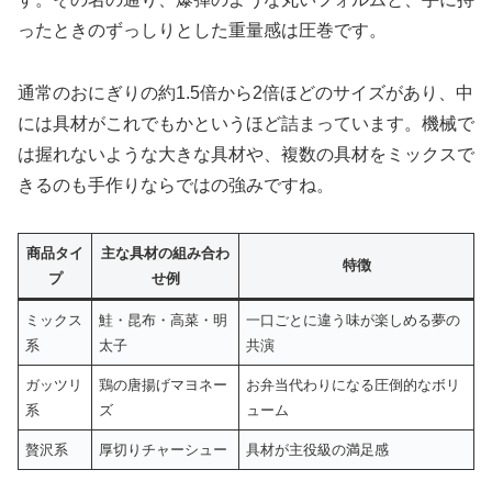
ったときのずっしりとした重量感は圧巻です。
通常のおにぎりの約1.5倍から2倍ほどのサイズがあり、中
には具材がこれでもかというほど詰まっています。機械で
は握れないような大きな具材や、複数の具材をミックスで
きるのも手作りならではの強みですね。
商品タイ
主な具材の組み合わ
特徴
プ
せ例
ミックス
鮭・昆布・高菜・明
一口ごとに違う味が楽しめる夢の
系
太子
共演
ガッツリ
鶏の唐揚げマヨネー
お弁当代わりになる圧倒的なボリ
系
ズ
ューム
贅沢系
厚切りチャーシュー
具材が主役級の満足感