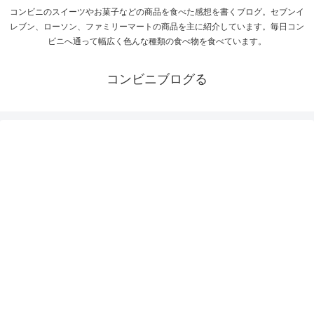
コンビニのスイーツやお菓子などの商品を食べた感想を書くブログ。セブンイ
レブン、ローソン、ファミリーマートの商品を主に紹介しています。毎日コン
ビニへ通って幅広く色んな種類の食べ物を食べています。
コンビニブログる