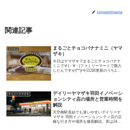
convenimania
関連記事
まるごとチョコバナナミニ（ヤマ
コンビニ
ザキ）
今日はヤマザキでまるごとチョコバナナ
ミニです(・∀・)ファミリーマートで購入
したんですが(^^)/今日2回更新のうち1回
目チョコ色(^^)バナナ(^^)食べた評価値
段 １０５円おいしさ ★★★☆☆
食感 ★★★★☆量
★★★☆...
デイリーヤマザキ羽田イノベーシ
デイリーヤマザキ
ョンシティ店の場所と営業時間を
解説
天空橋駅直結でも迷いやすいデイリーヤ
マザキ 羽田イノベーションシティ店の正
確な行き方や場所を徹底解説。実は24時
間営業ではないデイリーヤマザキ 羽田イ