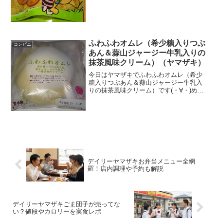
1回目ディズニーマーク付いています(^^)
ドーナツ(^^)食べた評価値段 １２６
円おいしさ ★★★★☆食感
★★...
ふわふわオムレ（希少糖入りつぶ
コンビニ
あん＆蒜山ジャージー牛乳入りの
抹茶風味クリーム）（ヤマザキ）
今日はヤマザキでふわふわオムレ（希少
糖入りつぶあん＆蒜山ジャージー牛乳入
りの抹茶風味クリーム）です(・∀・)めっ
ちゃ名前長い(^^)/今日2回更新の1回目見
た目はいつもの(^^)餡と抹茶クリーム(^^)
食べた評価値段 １３０円～１４０
円...
デイリーヤマザキお弁当メニュー全網
羅！店内調理や予約も解説
デイリーヤマザキごま団子が売ってな
い？値段やカロリーを実食レポ