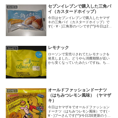
ノベーションシティ店の営業時間や、
Zeppライブや宿泊時に知っておくべき混
セブンイレブンで購入した三角パ
コンビニ
雑対策、30分無料駐車場の使い方まで、
イ（カスタードホイップ）
現地で困らないための必須情報を網羅し
ました。
今日はセブンイレブンで購入したヤマザ
キの三角パイ（カスタードホイップ）で
す(・∀・)三角形のパンです(^^)/今日は2回
の更新1回目三角＾＾中＾＾食べた感想セ
ブンイレブンで購入した三角パイです！
夏っぽいパッケージで冷やして食べてオ
ーラが出て...
レモナック
コンビニ
ローソンで安売りされてたレモナックを
発見しました。どうやら消費期限が近い
から安くなっていたみたいですね。ちな
みに税込みで定価は７０円かな。半額で
すね。レモナック消費期限まじかでし
た。ヤマザキ製パンなんだ。中は目が粗
い生地かな。レモナックを食...
オールドファッションドーナツ
コンビニ
（はちみつレモン風味）（ヤマザ
キ）
今日はヤマザキでオールドファッション
ドーナツ（はちみつレモン風味）です(・
∀・)プーさんです(^^)/今日2回更新のうち