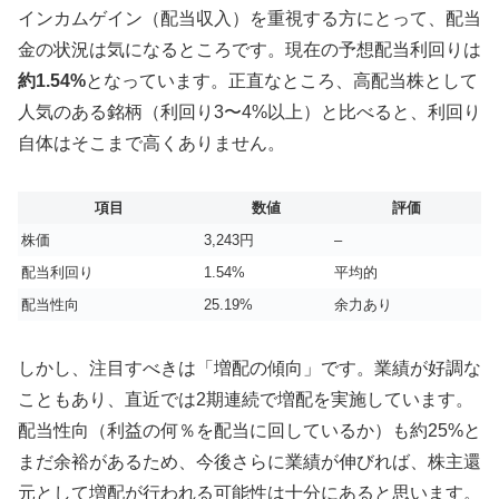
インカムゲイン（配当収入）を重視する方にとって、配当
金の状況は気になるところです。現在の予想配当利回りは
約1.54%
となっています。正直なところ、高配当株として
人気のある銘柄（利回り3〜4%以上）と比べると、利回り
自体はそこまで高くありません。
項目
数値
評価
株価
3,243円
–
配当利回り
1.54%
平均的
配当性向
25.19%
余力あり
しかし、注目すべきは「増配の傾向」です。業績が好調な
こともあり、直近では2期連続で増配を実施しています。
配当性向（利益の何％を配当に回しているか）も約25%と
まだ余裕があるため、今後さらに業績が伸びれば、株主還
元として増配が行われる可能性は十分にあると思います。