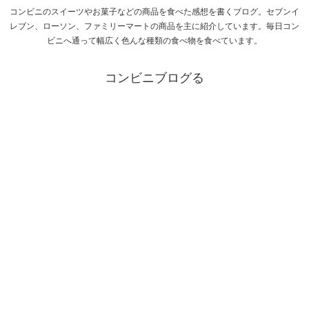
コンビニのスイーツやお菓子などの商品を食べた感想を書くブログ。セブンイ
レブン、ローソン、ファミリーマートの商品を主に紹介しています。毎日コン
ビニへ通って幅広く色んな種類の食べ物を食べています。
コンビニブログる