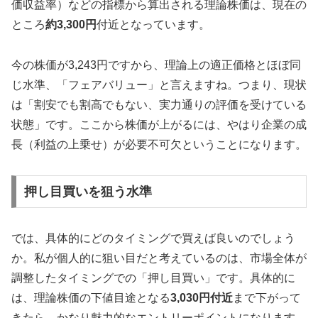
価収益率）などの指標から算出される理論株価は、現在の
ところ
約3,300円
付近となっています。
今の株価が3,243円ですから、理論上の適正価格とほぼ同
じ水準、「フェアバリュー」と言えますね。つまり、現状
は「割安でも割高でもない、実力通りの評価を受けている
状態」です。ここから株価が上がるには、やはり企業の成
長（利益の上乗せ）が必要不可欠ということになります。
押し目買いを狙う水準
では、具体的にどのタイミングで買えば良いのでしょう
か。私が個人的に狙い目だと考えているのは、市場全体が
調整したタイミングでの「押し目買い」です。具体的に
は、理論株価の下値目途となる
3,030円付近
まで下がって
きたら、かなり魅力的なエントリーポイントになります。