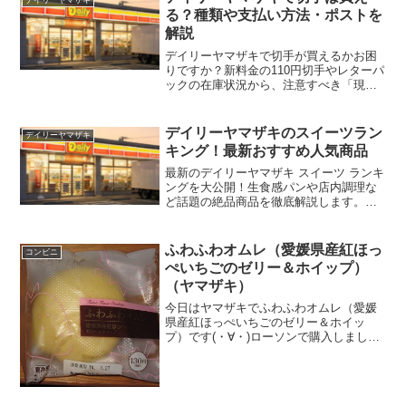
る？種類や支払い方法・ポストを
解説
デイリーヤマザキで切手が買えるかお困
りですか？新料金の110円切手やレターパ
ックの在庫状況から、注意すべき「現金
のみ」の支払いルールまで徹底解説しま
す。ポストの有無や集荷時間など、デイ
リーヤマザキの切手購入で失敗しないた
デイリーヤマザキのスイーツラン
デイリーヤマザキ
めのポイントを押さえて、スムーズに郵
キング！最新おすすめ人気商品
送を済ませましょう。
最新のデイリーヤマザキ スイーツ ランキ
ングを大公開！生食感パンや店内調理な
ど話題の絶品商品を徹底解説します。な
ぜデイリーヤマザキ スイーツ ランキング
は他店と違い注目されるのか？ベストセ
レクションの魅力や独自のアレンジレシ
ふわふわオムレ（愛媛県産紅ほっ
コンビニ
ピまで、今すぐお店に行きたくなる情報
ぺいちごのゼリー＆ホイップ）
が満載です。
（ヤマザキ）
今日はヤマザキでふわふわオムレ（愛媛
県産紅ほっぺいちごのゼリー＆ホイッ
プ）です(・∀・)ローソンで購入しました
(^^)/今日2回更新のうち2回目ふわふわオ
ムレ(^^)いちご(^^)食べた評価値段
１３０円おいしさ ★★★☆☆食
感 ★...