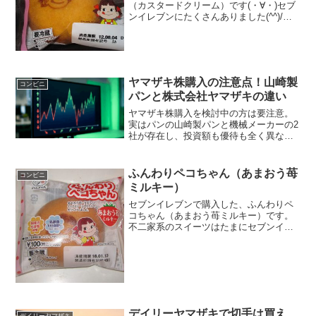
（カスタードクリーム）です(・∀・)セブ
ンイレブンにたくさんありました(^^)/ペ
コちゃん(^^)カスタードクリーム(^^)食べ
た評価値段 １００円おいしさ
★★★★☆食感 ★★★★☆
量 ★...
ヤマザキ株購入の注意点！山崎製
コンビニ
パンと株式会社ヤマザキの違い
ヤマザキ株購入を検討中の方は要注意。
実はパンの山崎製パンと機械メーカーの2
社が存在し、投資額も優待も全く異なり
ます。本記事ではヤマザキ株購入の前に
知っておくべき配当やリスクの違いを徹
底比較。3万円で買える高利回り銘柄の魅
ふんわりペコちゃん（あまおう苺
コンビニ
力とは？あなたに最適な銘柄選びをサポ
ミルキー）
ートします。
セブンイレブンで購入した、ふんわりペ
コちゃん（あまおう苺ミルキー）です。
不二家系のスイーツはたまにセブンイレ
ブンで発売されていますね。ふんわりペ
コちゃん（あまおう苺ミルキー）乳酸菌
を使ったクリームを使用。カロリーはそ
んなに高くないですね。中...
デイリーヤマザキで切手は買え
デイリーヤマザキ