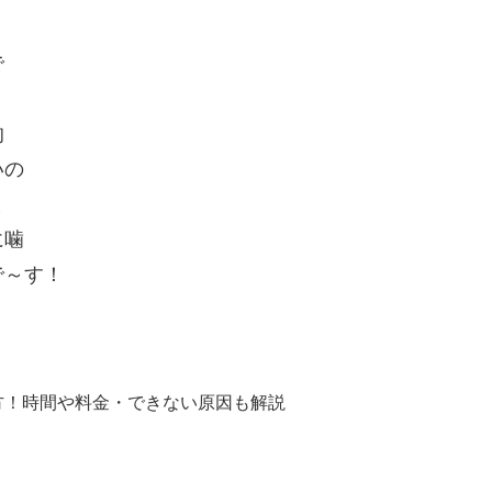
！
で
的
いの
ま
に噛
で～す！
方！時間や料金・できない原因も解説