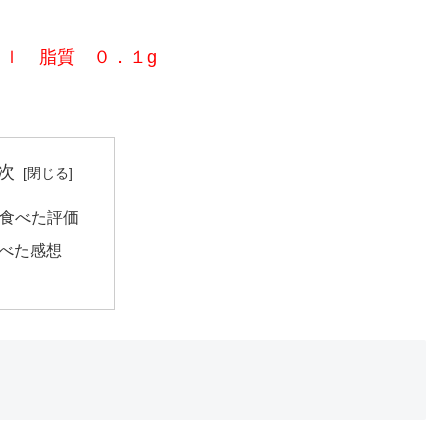
ａｌ 脂質 ０．１g
次
食べた評価
べた感想