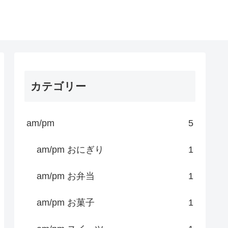
カテゴリー
am/pm
5
am/pm おにぎり
1
am/pm お弁当
1
am/pm お菓子
1