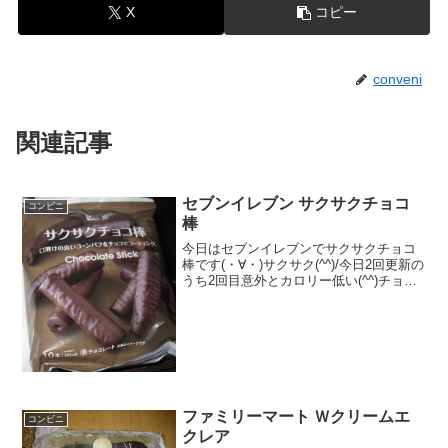
X
コピー
conveni
関連記事
セブンイレブン サクサクチョコ
コンビニ
棒
今日はセブンイレブンでサクサクチョコ
棒です(・∀・)サクサク(^^)/今日2回更新の
うち2回目意外とカロリー低い(^^)チョコ
棒切断(^^)食べた評価値段 １００円
おいしさ ★★★★☆食感
★★★★☆量 ★★★★☆ カロ
リー...
ファミリーマート Ｗクリームエ
コンビニ
クレア