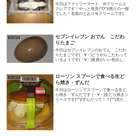
今日はファミリーマート Ｗクリームエ
クレアです！やっと発見(^O^)/残りの一個
でした！名前のとおりＷクリームです(^-
^)/食べた評価値段 １５０円おいし
さ ★★★★☆食感 ★★★★☆
量 ★★★☆☆ カロリー ２４
１Kｃａ...
セブンイレブン おでん こだわ
コンビニ
りたまご
今日はセブンイレブンのおでん こだわ
りたまごです(・∀・)どうやらこだわって
いるようです(・∀・)黄身がいい色出して
ます！食べた評価値段 ９０円おい
しさ ★★★★☆食感 ★★★☆☆
量 ★★☆☆☆ カロリー ８７
ローソン スプーンで食べる生ど
コンビニ
Kｃａｌ評価 ...
ら焼き・ずんだ
今日はローソンでスプーンで食べる生ど
ら焼き・ずんだです (・∀・)生どら焼きシ
リーズです(^^)/ずんだって！？(^^)見た目
は抹茶みたい(^^)食べた評価値段 １
８０円おいしさ ★★★★☆食感
★★★☆☆量 ★★★☆☆ カ...