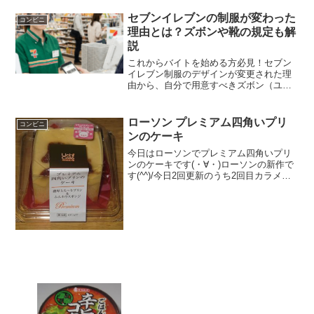
セブンイレブンの制服が変わった
コンビニ
理由とは？ズボンや靴の規定も解
説
これからバイトを始める方必見！セブン
イレブン制服のデザインが変更された理
由から、自分で用意すべきズボン（ユニ
クロ推奨）や靴の選び方まで徹底解説し
ます。髪色の基準や転売禁止の背景、退
職時の返却マナーなど、セブンイレブン
ローソン プレミアム四角いプリ
コンビニ
制服に関するあらゆる疑問を網羅した完
ンのケーキ
全ガイドです。
今日はローソンでプレミアム四角いプリ
ンのケーキです(・∀・)ローソンの新作で
す(^^)/今日2回更新のうち2回目カラメル
ソース(^^)スポンジ(^^)食べた評価値
段 １５０円おいしさ ★★★★☆
食感 ★★★★☆量
★★☆☆☆...