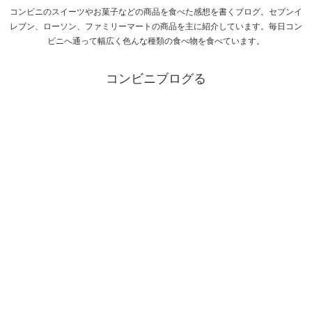
コンビニのスイーツやお菓子などの商品を食べた感想を書くブログ。セブンイ
レブン、ローソン、ファミリーマートの商品を主に紹介しています。毎日コン
ビニへ通って幅広く色んな種類の食べ物を食べています。
コンビニブログる