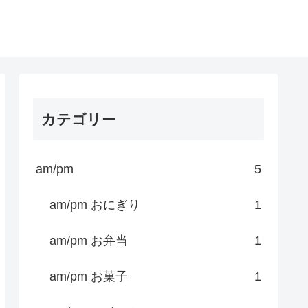
カテゴリー
am/pm
5
am/pm おにぎり
1
am/pm お弁当
1
am/pm お菓子
1