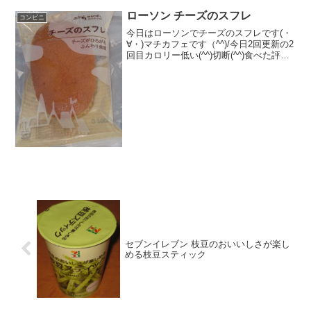
ローソン チーズのスフレ
コンビニ
今日はローソンでチーズのスフレです(・
∀・)マチカフェです（^^)/今日2回更新の2
回目カロリー低い(^^)切断(^^)食べた評価
値段 １０８円おいしさ
★★★☆☆食感 ★★★☆☆
量 ★☆☆☆☆ カロリー ８
６．３Kｃａｌ ...
セブンイレブン 枝豆のおいいしさが楽し
める枝豆スティック