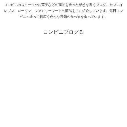
コンビニのスイーツやお菓子などの商品を食べた感想を書くブログ。セブンイ
レブン、ローソン、ファミリーマートの商品を主に紹介しています。毎日コン
ビニへ通って幅広く色んな種類の食べ物を食べています。
コンビニブログる