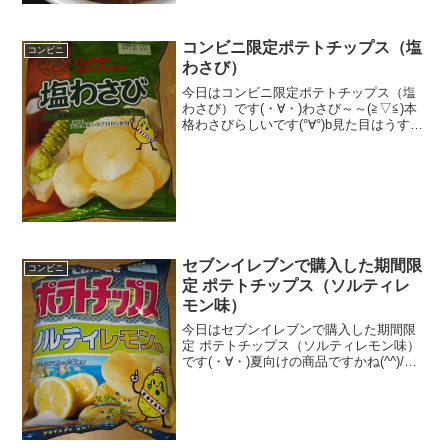
コンビニ限定ポテトチップス（塩
コンビニ
わさび）
今日はコンビニ限定ポテトチップス（塩
わさび）です(・∀・)わさび～～(≧▽≦)本
格わさびらしいです(°∀°)b見た目はうす塩
(・∀・)食べた評価値段 １３５円お
いしさ ★★★★☆食感
★★★★☆量 ★★★☆☆ カロ
リー ３７...
セブンイレブンで購入した期間限
コンビニ
定 ポテトチップス（ソルティレ
モン味）
今日はセブンイレブンで購入した期間限
定 ポテトチップス（ソルティレモン味）
です(・∀・)夏向けの商品ですかね(^^)/今
日2回更新のう1回目気分爽やか(^^)ポテト
チップス(^^)食べた評価値段 １４８
円おいしさ ★★★★☆食感 ★...