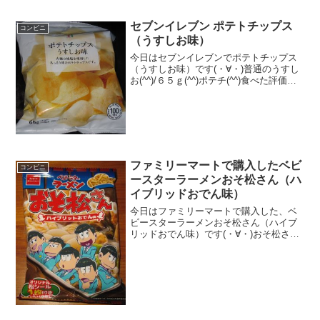
セブンイレブン ポテトチップス
コンビニ
（うすしお味）
今日はセブンイレブンでポテトチップス
（うすしお味）です(・∀・)普通のうすし
お(^^)/６５ｇ(^^)ポテチ(^^)食べた評価値
段 １００円おいしさ ★★★☆☆
食感 ★★★☆☆量
★★★☆☆ カロリー ３５１Kｃａｌ
脂質 ...
ファミリーマートで購入したベビ
コンビニ
ースターラーメンおそ松さん（ハ
イブリッドおでん味）
今日はファミリーマートで購入した、ベ
ビースターラーメンおそ松さん（ハイブ
リッドおでん味）です(・∀・)おそ松さん
＾＾ハイブリッドおでんとは・・・＾＾
今日は2回更新の2回目おそ松さんシール
＾＾ベビースターラーメン＾＾食べた感
想ベビースターラー...