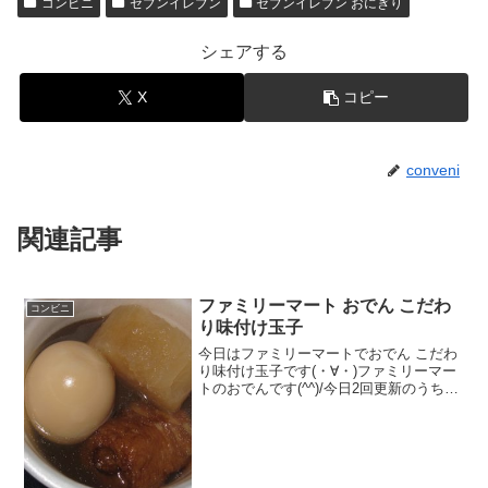
コンビニ
セブンイレブン
セブンイレブン おにぎり
シェアする
X
コピー
conveni
関連記事
ファミリーマート おでん こだわ
コンビニ
り味付け玉子
今日はファミリーマートでおでん こだわ
り味付け玉子です(・∀・)ファミリーマー
トのおでんです(^^)/今日2回更新のうち1
回目拡大(^^)中はこんな感じ(^^)食べた評
価値段 ９０円おいしさ
★★★☆☆食感 ★★★☆☆
量 ★...