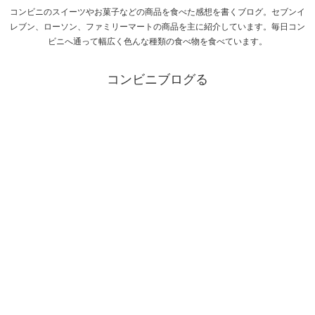
コンビニのスイーツやお菓子などの商品を食べた感想を書くブログ。セブンイ
レブン、ローソン、ファミリーマートの商品を主に紹介しています。毎日コン
ビニへ通って幅広く色んな種類の食べ物を食べています。
コンビニブログる