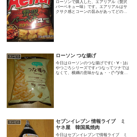
ローソンで購入した、エアリアル（贅沢
バーベキュー味）です。エアリアルはサ
クサク感とコーンの旨みがあってどの味
も美味しくて好きですね。エアリアル
（贅沢バーベキュー味）ヤマザキビスケ
ットの商品ですね。カロリーは結構あり
ます。ごつごつしています。...
ローソン つな揚げ
コンビニ
今日はローソンのつな揚げです(・∀・)お
やつごろシリーズです♪つなってツナでは
なくて、横綱の意味かなぁ・・(^-^)/食べ
た評価値段 １０５円おいしさ
★★★★☆食感 ★★★☆☆
量 ★★★★☆ カロリー ５１
４Kｃａｌ評価 ...
セブンイレブン 情報ライブ ミ
コンビニ
ヤネ屋 韓国風焼肉
今日はセブンイレブンで情報ライブ ミ