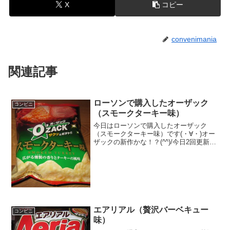
X
コピー
convenimania
関連記事
ローソンで購入したオーザック
コンビニ
（スモークターキー味）
今日はローソンで購入したオーザック
（スモークターキー味）です(・∀・)オー
ザックの新作かな！？(^^)/今日2回更新の
うち1回目燻製(^^)見た目はいつも通り(^^)
食べた評価値段 １２４円おいし
さ ★★★☆☆食感 ★★★★☆
量 ...
エアリアル（贅沢バーベキュー
コンビニ
味）