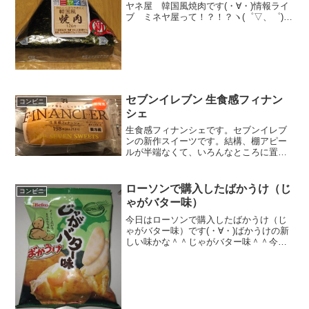
ヤネ屋 韓国風焼肉です(・∀・)情報ライ
ブ ミネヤ屋って！？！？ヽ(゜▽、゜)ご
ま唐辛子入り味飯(・∀・)。焼肉(^-^)/食べ
た評価値段 １２６円おいしさ
★★★☆☆食感 ★★★☆☆
量 ...
セブンイレブン 生食感フィナン
コンビニ
シェ
生食感フィナンシェです。セブンイレブ
ンの新作スイーツです。結構、棚アピー
ルが半端なくて、いろんなところに置い
てありました。店次第なのかな。数も多
く置いているし、一押し商品なのかな。
生食感フィナンシェフィナンシェのちょ
ローソンで購入したばかうけ（じ
コンビニ
っと高級バージョン？。糖...
ゃがバター味）
今日はローソンで購入したばかうけ（じ
ゃがバター味）です(・∀・)ばかうけの新
しい味かな＾＾じゃがバター味＾＾今日
は2回更新の1回目カロリーは思ったより
ないですね＾＾パウダー？＾＾食べた感
想ばかうけのじゃがバター味です！ばか
うけは色々な味があ...