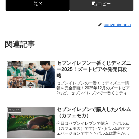
X
コピー
convenimania
関連記事
セブンイレブン一番くじディズニ
コンビニ
ー2025！ズートピアや発売日攻
略
セブンイレブンの一番くじディズニー情
報を完全網羅！2025年12月のズートピア
2など、セブンイレブンで一番くじディズ
ニー商品を買うための発売日や時間、売
り切れ回避のコツを伝授します。Happy
くじとの違いや取扱店舗の探し方も解説
セブンイレブンで購入したパルム
コンビニ
した必読の攻略ガイドです。
（カフェモカ）
今日はセブンイレブンで購入したパルム
（カフェモカ）です(・∀・)パルムのカフ
ェバージョンです＾＾パルムは滑らかさ
がおいしいですね＾＾今日は2回更新の1