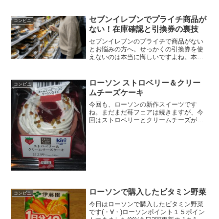
回目コーヒーアイスクリーム＾＾中を撮
り忘れました＾＾食べた感想セブンイレ
セブンイレブンでプライチ商品が
コンビニ
ブンでパルムを購入...
ない！在庫確認と引換券の裏技
セブンイレブンのプライチで商品がない
とお悩みの方へ。せっかくの引換券を使
えないのは本当に悔しいですよね。本記
事ではセブンイレブンのプライチで商品
がない原因と、アプリでの在庫検索や他
店舗活用などの解決策を徹底解説。確実
ローソン ストロベリー＆クリー
コンビニ
に商品を手に入れて、お得なキャンペー
ムチーズケーキ
ンを無駄なく楽しみましょう。
今回も、ローソンの新作スイーツです
ね。まだまだ苺フェアは続きますが、今
回はストロベリーとクリームチーズが合
わさったスイーツです。見た目もかなり
豪華な感じなのと、Kiriのクリームチーズ
を使用したケーキとなっています。ロー
ソン公式サイト スト...
ローソンで購入したビタミン野菜
コンビニ
今日はローソンで購入したビタミン野菜
です(・∀・)ローソンポイント１５ポイン