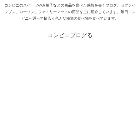
コンビニのスイーツやお菓子などの商品を食べた感想を書くブログ。セブンイ
レブン、ローソン、ファミリーマートの商品を主に紹介しています。毎日コン
ビニへ通って幅広く色んな種類の食べ物を食べています。
コンビニブログる