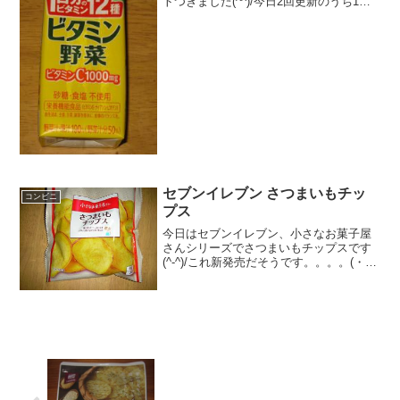
トつきました(^^)/今日2回更新のうち1回
目思ったよりもビタミン入っています(^^)
オレンジ(^^)食べた評価値段 １０５
円おいしさ ★★★☆☆食感
★★...
セブンイレブン さつまいもチッ
コンビニ
プス
今日はセブンイレブン、小さなお菓子屋
さんシリーズでさつまいもチップスです
(^-^)/これ新発売だそうです。。。。(・
∀・)さつまいもの皮がついてま～～す
(^^)/食べた評価値段 １０５円おい
しさ ★★★☆☆食感 ★★★☆☆
量 ...