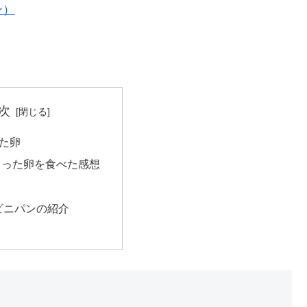
ン）
次
た卵
ろった卵を食べた感想
ビニパンの紹介